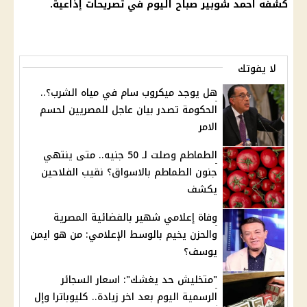
كشفه احمد شوبير صباح اليوم في تصريحات إذاعية.
لا يفوتك
هل يوجد ميكروب سام في مياه الشرب؟..
الحكومة تصدر بيان عاجل للمصريين لحسم
الامر
الطماطم وصلت لـ 50 جنيه.. متى ينتهي
جنون الطماطم بالاسواق؟ نقيب الفلاحين
يكشف
وفاة إعلامي شهير بالفضائية المصرية
والحزن يخيم بالوسط الإعلامي: من هو ايمن
يوسف؟
"متخليش حد يغشك": اسعار السجائر
الرسمية اليوم بعد اخر زيادة.. كليوباترا وإل