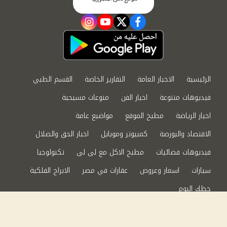
instagram
youtube
twitter
facebook
الرئيسية
الاخبار العامة
التقارير الخاصة
القسم الطبي
فيديوهات متنوعة
اخبار الفن
منوعات مسيحية
اخبار الرياضة
مطبخ الموقع
مواضيع عامة
الاقتصاد والبورصة
كمبيوتر وموبايل
اخبار الحق والضلال
فيديوهات فضائيات
مطبخ الاكل مع لى لى
تكنولوجيا
سيارات
اسعار وعروض
عقارات في مصر
الابراج الفلكية
حظك اليوم
من نحن
سياسة الخصوصية
اتصل بنا