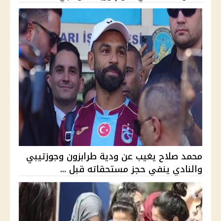
محمد صلاح يغيب عن ودية طرابزون وجوزتيبي
والنادي ينفي حجز مستحقاته قبل ...