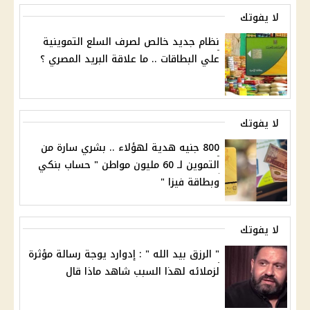
لا يفوتك
نظام جديد خالص لصرف السلع التموينية
علي البطاقات .. ما علاقة البريد المصري ؟
لا يفوتك
800 جنيه هدية لهؤلاء .. بشري سارة من
التموين لـ 60 مليون مواطن " حساب بنكي
وبطاقة فيزا "
لا يفوتك
" الرزق بيد الله " : إدوارد يوجة رسالة مؤثرة
لزملائه لهذا السبب شاهد ماذا قال