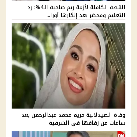
القصة الكاملة لأزمة ريم صاحبة الـ4%: رد
التعليم ومحضر بعد إنكارها أورا...
وفاة الصيدلانية مريم محمد عبدالرحمن بعد
ساعات من زفافها في الشرقية