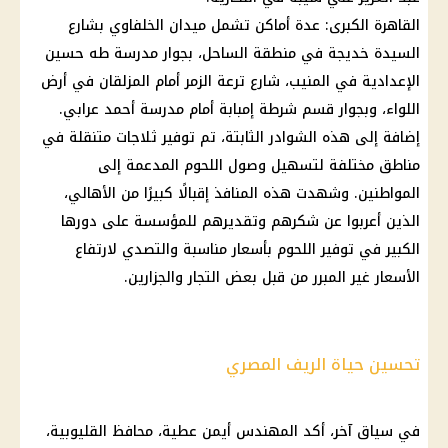
القاهرة
الكبرى: عدة أماكن تشمل ميدان الخلفاوي بشارع
السيدة خديجة في منطقة الساحل، بجوار
مدرسة
طه حسين
الإعدادية في المنيب، شارع ترعة الزمر أمام المزلقان في أرض
اللواء، وبجوار قسم
شرطة
إمبابة أمام
مدرسة
أحمد عرابي.
إضافة إلى هذه الشوادر الثابتة، تم
توفير
ثلاجات متنقلة في
مناطق مختلفة لتسهيل وصول
اللحوم
المدعمة إلى
المواطنين. وشهدت هذه المنافذ إقبالًا كبيرًا من الأهالي،
الذين أعربوا عن شكرهم وتقديرهم للمؤسسة على دورها
الكبير في
توفير
اللحوم
بأسعار مناسبة والتصدي لارتفاع
الأسعار
غير المبرر من قبل بعض
التجار
والجزارين.
تحسين حياة الريف المصري
في سياق آخر، أكد المهندس أيمن عطية، محافظ القليوبية،