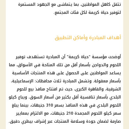
تثقل كاهل المواطنين، بما يتماشى مع الجهود المستمرة
لتوفير حياة كريمة لكل فئات المجتمع.
أهداف المبادرة وأماكن التطبيق
أوضحت مؤسسة "حياة كريمة" أن المبادرة تستهدف
توفير
اللحوم
والدواجن بأسعار أقل من تلك المتاحة في
الأسواق
، مما
يساعد المواطنين على الحصول على هذه المنتجات الأساسية
بأسعار معقولة. وتشمل المبادرة ثلاث محافظات: الإسماعيلية،
الشرقية
، والقاهرة الكبرى، حيث تم افتتاح منافذ بيع للحوم
البلدي بأسعار تنافسية أقل بكثير من
أسعار
السوق. ويباع كيلو
اللحوم البلدي
في هذه المنافذ بسعر 310 جنيهات، بينما يبلغ
سعر كيلو اللحوم
المجمدة 210 جنيهات، مع الالتزام بمعايير
صارمة لضمان جودة وسلامة المنتجات عبر إشراف بيطري
دقيق
.