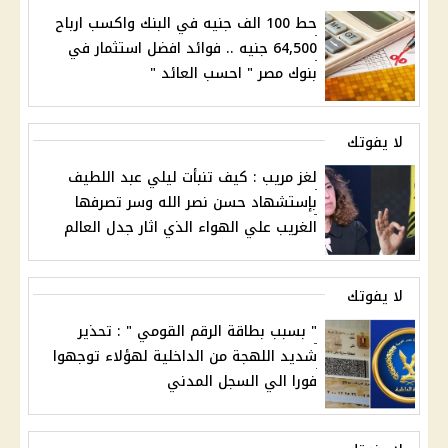
حط 100 الف جنيه في البنك واكسب ارباح
64,500 جنيه .. فوائد افضل استثمار في
بنوك مصر " احسب العائد "
لا يفوتك
لغز مريب : كيف تنبأت ليلي عبد اللطيف
بإستشهاد حسن نصر الله وسر تصرفها
الغريب علي الهواء الذي اثار جدل العالم
لا يفوتك
" بسبب بطاقة الرقم القومي " : تحذير
شديد اللهجة من الداخلية لهؤلاء توجهوا
فورا الي السجل المدني