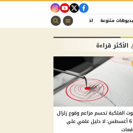
instagram
youtube
twitter
facebook
ديوهات متنوعة
اخبار الفن
منوعات مسيحية
اخبار الرياضة
الأكثر قراءة
وث الفلكية تحسم مزاعم وقوع زلزال
غدًا 6 أغسطس: لا دليل علمي على
قعات