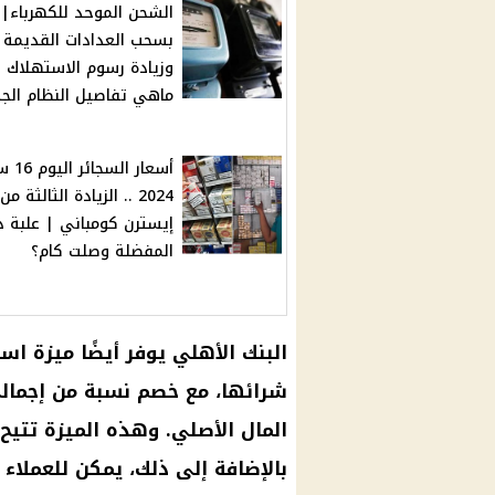
الشحن الموحد للكهرباء| ق
بسحب العدادات القديمة
وزيادة رسوم الاستهلاك .
ماهي تفاصيل النظام الج
أسعار ال
2024 .. الزيادة الثالثة من
إيسترن كومباني | علبة د
المفضلة وصلت كام؟
البنك الأهلي
يوفر أيضًا ميزة اس
شرائها، مع خصم نسبة من إجما
المال الأصلي. وهذه الميزة تتيح 
بالإضافة إلى ذلك، يمكن للعملاء