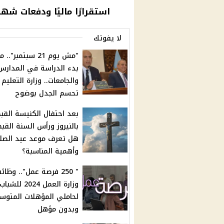
استقرارًا ماليًا ودفعات شهري
لا يفوتك
"مش يوم 21 سبتمبر".
بدء الدراسة في المدارس
والجامعات.. وزارة التعليم
تحسم الجدل بوضوح
بعد احتفال الكنيسة القب
بالنيروز ورأس السنة القبط
هل تعرف موعد عيد الصل
وأهمية المناسبة؟
" 250 فرصة عمل".. وظا
وزارة العمل 2024 للشباب
لحاملي المؤهلات المتوس
وبدون مؤهل