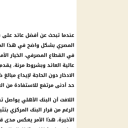
عندما تبحث عن أفضل
عائد
على
ش
المصري
بشكل واضح في هذا المجا
في
القطاع المصرفي
، الخيار ال
عالية
العائد
وبشروط مرنة. يقدم
الادخار
دون الحاجة لإيداع مبال
حد أدنى مرتفع للاستفادة من الع
اللافت أن
البنك الأهلي
يواصل ت
الرغم من
قرار
البنك المركزي
بتثب
الأخيرة. هذا الأمر يعكس مدى 