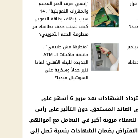
رار
"إنسي صرف الخبز المدعم
والمقررات التموينية".. 14
.
سبب لإيقاف بطاقة التموين
ديد؟
كيف تتجنب حذف بطاقتك من
منظومة الدعم التمويني؟
سجائر اليوم 16 سبتمبر
"منظرها مش طبيعي"..
حقيقة ماكينات الـ ATM
خانك
الجديدة للبنك الأهلي: لماذا
تثير جدلاً وسخرية على
السوشيال ميديا؟
ترداد
الشهادات
بعد مرور 6 أشهر على
لي
العائد
المستحق، دون التأثير على رأس
للعملاء مرونة أكبر في التعامل مع أموالهم.
الاقتراض
بضمان
الشهادات
بنسبة تصل إلى