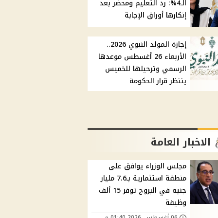
الـ4%: رد التعليم ومحضر بعد
إنكارها أوراق الإجابة
إجازة المولد النبوي 2026..
الأربعاء 26 أغسطس موعدها
الرسمي وترحيلها للخميس
ينتظر قرار الحكومة
الاخبار العامة
مجلس الوزراء يوافق على
منطقة استثمارية بـ7.6 مليار
جنيه في البروج توفر 15 ألف
وظيفة
06 أغسطس, 2026 01:40 م