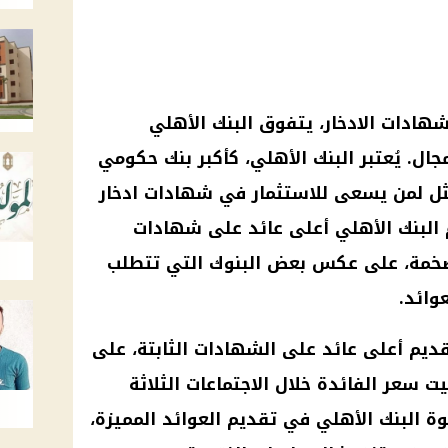
هادات الادخار
، يتفوق
البنك الأهلي
ل. يُعتبر
البنك الأهلي
، كأكبر
بنك
حكومي
أمثل لمن يسعى للاستثمار في
شهادات ادخار
البنك الأهلي
أعلى عائد
على
شهادات
غ ضخمة، على عكس بعض
البنوك
التي تتطلب
وائد.
قديم
أعلى عائد
على
الشهادات
الثابتة، على
يت
سعر الفائدة
خلال الاجتماعات الثلاثة
قوة
البنك الأهلي
في تقديم العوائد المميزة،