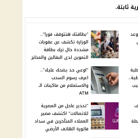
ة ثابتة.
. موعد
"بطاقتك هتتوقف فورا"..
الوزارة تكشف عن عقوبات
مشددة حال ترك بطاقة
التموين لدى البقالين والمخابز
طية
"اوعي حد يضحك عليك"..
ية..
اعرف رسوم السحب
يب
والاستعلام من ماكينات الـ
ATM
ئف
"تحذير عاجل من المصرية
للاتصالات" اكتشف مصير
طة
العملاء المتأخرين في سداد
فاتورة الهاتف الأرضي