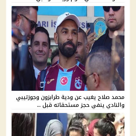
محمد صلاح يغيب عن ودية طرابزون وجوزتيبي
والنادي ينفي حجز مستحقاته قبل ...