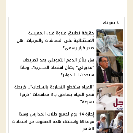
لا يفوتك
حقيقة تطبيق علاوة غلاء المعيشة
الاستثنائية على المعاشات والمرتبات.. هل
صدر قرار رسمي؟
هل يتأثر الدعم التمويني بعد تصريحات
"مدبولي" بشأن اقتصاد الحــ،ـرب؟.. وماذا
سيحدث لـ الدولار؟
"المياه هتقطع النهاردة بالساعات".. خريطة
قطع المياه بمناطق بـ 3 محافظات "خزنوا
بسرعة"
إجازة 14 يوم لجميع طلاب المدارس وهذا
موعدها واستثناء هذه الصفوف من امتحانات
الشهر