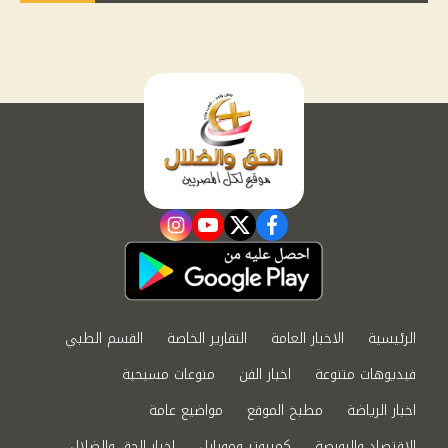
instagram
youtube
twitter
facebook
الرئيسية
الاخبار العامة
التقارير الخاصة
القسم الطبي
فيديوهات متنوعة
اخبار الفن
منوعات مسيحية
اخبار الرياضة
مطبخ الموقع
مواضيع عامة
الاقتصاد والبورصة
كمبيوتر وموبايل
اخبار الحق والضلال