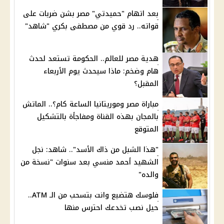
بعد اتهام "حميدتي" مصر بشن ضربات على
قواته.. رد قوي من مصطفى بكري "شاهد"
هدية مصر للعالم.. الحكومة تستعد لحدث
هام وضخم: ماذا سيحدث يوم الأربعاء
المقبل؟
مباراة مصر وموريتانيا الساعة كام؟.. الماتش
بالمجان بهذه القناة ومفاجأة بالتشكيل
المتوقع
"هذا الشبل من ذاك الأسد".. شاهد: نجل
الشهيد أحمد منسي بعد سنوات "نسخة من
والده"
فلوسك هتضيع وانت بتسحب من الـ ATM..
حيل نصب تخدعك احترس منها