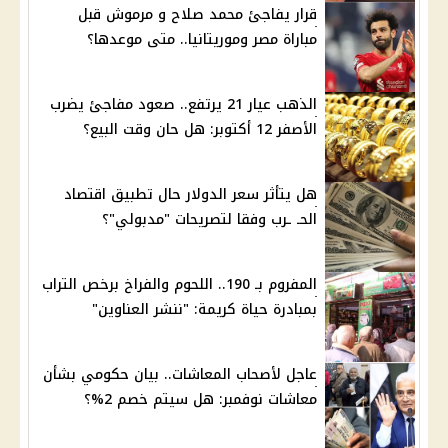
قرار يفاجئ محمد صلاح و مرموش قبل
مباراة مصر وموريتانيا.. متى موعدها؟
الذهب عيار 21 يرتفع.. صعود مفاجئ يضرب
الأصفر 12 أكتوبر: هل حان وقت البيع؟
هل يتأثر سعر الدولار حال تطبيق اقتصاد
الحـ ـرب وفقا لتصريحات "مدبولي"؟
المفروم بـ 190.. اللحوم والفراخ برخص التراب
بمبادرة حياة كريمة: "ننشر العناوين"
عاجل لأصحاب المعاشات.. بيان حكومي بشأن
معاشات نوفمبر: هل سيتم خصم 2%؟