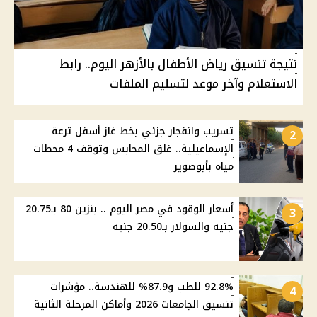
نتيجة تنسيق رياض الأطفال بالأزهر اليوم.. رابط
الاستعلام وآخر موعد لتسليم الملفات
تسريب وانفجار جزئي بخط غاز أسفل ترعة
2
الإسماعيلية.. غلق المحابس وتوقف 4 محطات
مياه بأبوصوير
أسعار الوقود في مصر اليوم .. بنزين 80 بـ20.75
3
جنيه والسولار بـ20.50 جنيه
92.8% للطب و87.9% للهندسة.. مؤشرات
4
تنسيق الجامعات 2026 وأماكن المرحلة الثانية