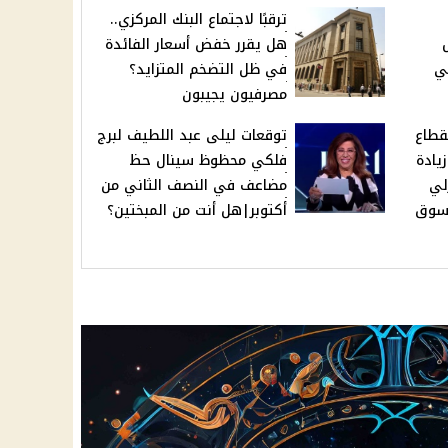
ترقبًا لاجتماع البنك المركزي..
هل يقرر خفض أسعار الفائدة
ي
في ظل التضخم المتزايد؟
مصرفيون يجيبون
در بقطاع
توقعات ليلى عبد اللطيف لبرج
يادة
فلكي محظوظ سينال حظ
زلي
مضاعف في النصف الثاني من
سوق
أكتوبر|هل أنت من المبختين؟