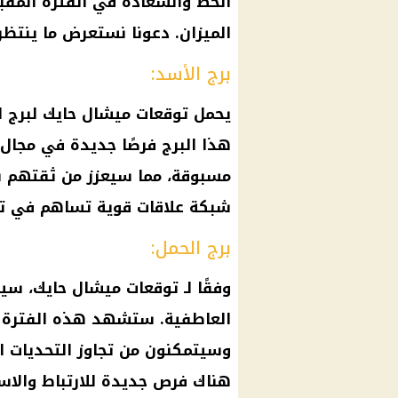
الحظ والسعادة في الفترة المقبلة.
الميزان. دعونا نستعرض ما ينتظر 
برج الأسد:
يحمل توقعات ميشال حايك لبرج ال
هذا البرج فرصًا جديدة في مجال
مسبوقة، مما سيعزز من ثقتهم بأ
شبكة علاقات قوية تساهم في تع
برج الحمل:
وفقًا لـ
توقعات ميشال حايك
، سي
العاطفية
. ستشهد هذه الفترة 
وسيتمكنون من تجاوز التحديات ا
هناك فرص جديدة للارتباط والاست