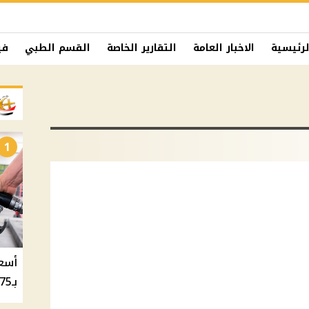
لرئيسية
الاخبار العامة
التقارير الخاصة
القسم الطبي
في
1
بـ20.75 جنيه والسولار بـ20.50 جنيه