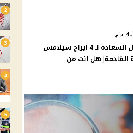
2
اج
3
توقعات ميشال حايك تحمل السعادة لـ 4 ابراج سيلامس
 القادمة|هل انت من
4
5