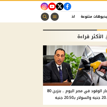
instagram
youtube
twitter
facebook
ديوهات متنوعة
اخبار الفن
منوعات مسيحية
اخبار الرياضة
الأكثر قراءة
أسعار الوقود في مصر اليوم .. بنزين 80