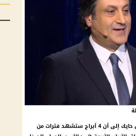
في توقعاته الأخيرة، أشار ميشال حايك إلى أن 4 أبراج ستشهد فترات من