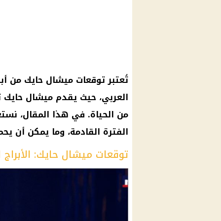
تُعتبر توقعات ميشال حايك من أبر
العربي، حيث يقدم ميشال حايك ت
من الحياة. في هذا المقال، نستع
الفترة القادمة، وما يمكن أن يحم
توقعات ميشال حايك: الأبراج