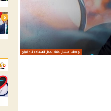
6
توقعات ميشال حايك تحمل السعادة لـ 4 ابراج