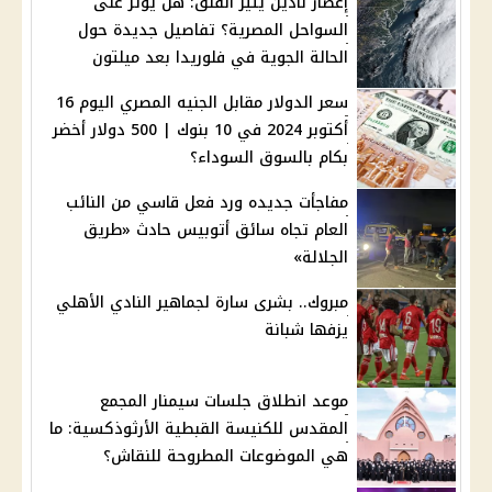
إعصار نادين يثير القلق: هل يؤثر على
السواحل المصرية؟ تفاصيل جديدة حول
الحالة الجوية في فلوريدا بعد ميلتون
سعر الدولار مقابل الجنيه المصري اليوم 16
أكتوبر 2024 في 10 بنوك | 500 دولار أخضر
بكام بالسوق السوداء؟
مفاجأت جديده ورد فعل قاسي من النائب
العام تجاه سائق أتوبيس حادث «طريق
الجلالة»
مبروك.. بشرى سارة لجماهير النادي الأهلي
يزفها شبانة
موعد انطلاق جلسات سيمنار المجمع
المقدس للكنيسة القبطية الأرثوذكسية: ما
هي الموضوعات المطروحة للنقاش؟