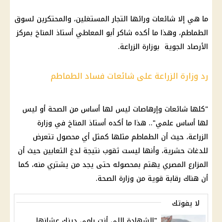
ما هي إلا
شائعات
ورائها
التجار
المستغلين، والمحتكرين لسوق
الطماطم، وهذا ما أكده شاكر أبو المعاطي أستاذ المناخ بمركز
الأرصاد الجوية
بوزارة
الزراعة
.
رد وزارة الزراعة على شائعات فساد الطماطم
"كلها
شائعات
وإرهاصات ليس لها أساس من
الصحة
أو ليس
لها أساس علمي".. هذا ما أكده أستاذ المناخ في
وزارة
الزراعة
، حيث أن الطماطم مثلها كمثل أي محصول تتعرض
للدغات حشرية، وأنها ليست ثقوب نتيجة لدغ الثعابين حيث أن
المزارع المصري يهتم بمحصوله حتى يجد من يشتري منه، كما
أن هناك
رقابة
قوية من
وزارة الصحة
.
لا يفوتك
"الشهادة اللي أنت رامي دينك عشانها