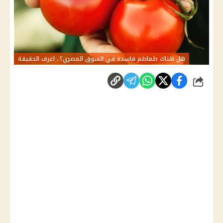
هل هناك طماطم فاسدة في السوق المصري؟.. اعرف الحقيقة
شارك