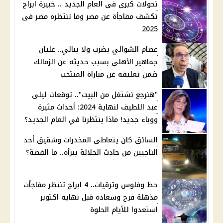
تحولات كبرى فى العام الجديد .. خبيرة ابراج
تكشف مفاجأة عن مصر وما تنتظره مصر فى
2025
عصام الشوالي يضرب ولا يبالي.. غليان
جماهير الأهلي بسبب حديثه عن الزمالك
ضمن تعليقه عن مباراة المنتخب
"هنرجع نشتغل من البيت".. توقعات ليلى
عبد اللطيف لنهاية 2024: أحداث مثيرة
ووباء جديد! ماذا ينتظرنا في العام الجديد؟
السائق كان يتعاطى المخدرات وشقيق أحد
الناجيين من حادث الجلالة يبرأه.. ما القصة؟
حظ وفلوس وترقيات.. 4 ابراج تنتظر مفاجأت
مذهلة فرح وسعاده قبل نهايه اكتوبر
استعدوا للأيام الحلوة