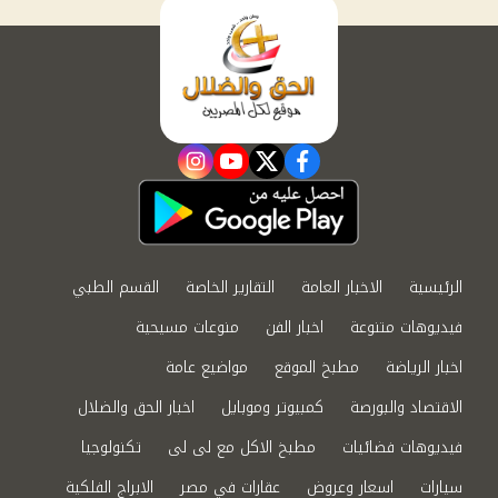
instagram
youtube
twitter
facebook
الرئيسية
الاخبار العامة
التقارير الخاصة
القسم الطبي
فيديوهات متنوعة
اخبار الفن
منوعات مسيحية
اخبار الرياضة
مطبخ الموقع
مواضيع عامة
الاقتصاد والبورصة
كمبيوتر وموبايل
اخبار الحق والضلال
فيديوهات فضائيات
مطبخ الاكل مع لى لى
تكنولوجيا
سيارات
اسعار وعروض
عقارات في مصر
الابراج الفلكية