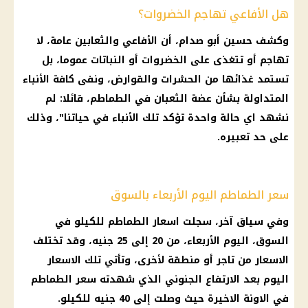
هل الأفاعي تهاجم الخضروات؟
وكشف حسين أبو صدام، أن الأفاعي والثعابين عامة، لا
تهاجم أو تتغذى على
الخضروات
أو النباتات عموما، بل
تستمد غذائها من
الحشرات
والقوارض، ونفى كافة الأنباء
المتداولة بشأن عضة الثعبان في الطماطم، قائلا: لم
نشهد اي حالة واحدة تؤكد تلك الأنباء في حياتنا"، وذلك
على حد تعبيره.
سعر الطماطم اليوم الأربعاء بالسوق
وفي سياق آخر، سجلت
اسعار الطماطم
للكيلو في
السوق،
اليوم
الأربعاء، من 20 إلى 25 جنيه، وقد تختلف
الاسعار
من تاجر أو منطقة لأخرى، وتأتي تلك
الاسعار
اليوم
بعد الارتفاع الجنوني الذي شهدته
سعر الطماطم
في
الاونة الاخيرة
حيث وصلت إلى 40 جنيه للكيلو.