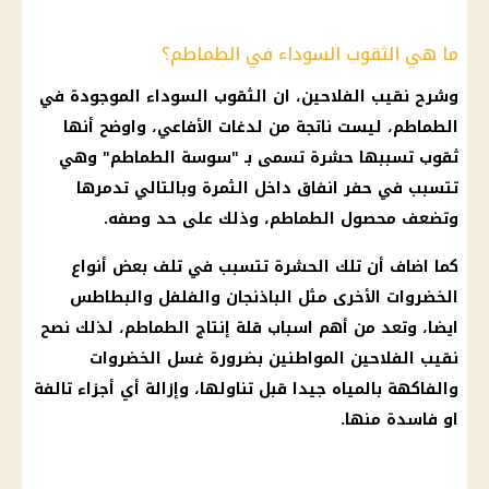
ما هي الثقوب السوداء في الطماطم؟
وشرح
نقيب الفلاحين
، ان الثقوب السوداء الموجودة في
الطماطم
، ليست ناتجة من لدغات الأفاعي، واوضح أنها
ثقوب تسببها حشرة تسمى بـ "سوسة
الطماطم
" وهي
تتسبب في حفر انفاق داخل الثمرة وبالتالي تدمرها
وتضعف محصول
الطماطم
، وذلك على حد وصفه.
كما اضاف أن تلك الحشرة تتسبب في تلف بعض أنواع
الخضروات
الأخرى مثل الباذنجان والفلفل والبطاطس
ايضا، وتعد من أهم اسباب قلة إنتاج
الطماطم
، لذلك نصح
نقيب الفلاحين
المواطنين بضرورة غسل
الخضروات
والفاكهة بالمياه جيدا قبل تناولها، وإزالة أي أجزاء تالفة
او فاسدة منها.