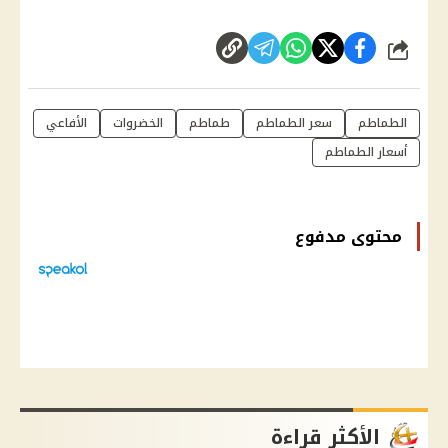
شارك
الطماطم
سعر الطماطم
طماطم
الخضروات
الأفاعي
أسعار الطماطم
محتوى مدفوع
الأكثر قراءة