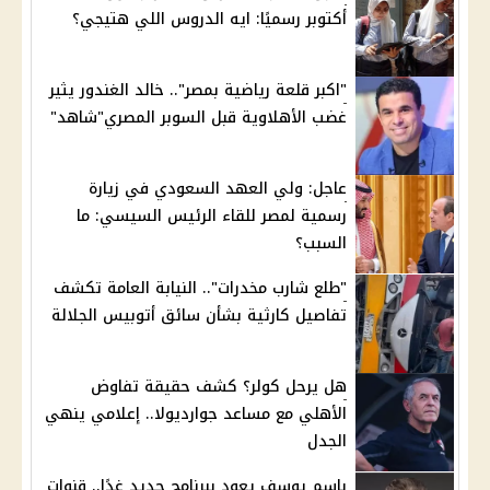
أكتوبر رسميًا: ايه الدروس اللي هتيجي؟
"اكبر قلعة رياضية بمصر".. خالد الغندور يثير
غضب الأهلاوية قبل السوبر المصري"شاهد"
عاجل: ولي العهد السعودي في زيارة
رسمية لمصر للقاء الرئيس السيسي: ما
السبب؟
"طلع شارب مخدرات".. النيابة العامة تكشف
تفاصيل كارثية بشأن سائق أتوبيس الجلالة
هل يرحل كولر؟ كشف حقيقة تفاوض
الأهلي مع مساعد جوارديولا.. إعلامي ينهي
الجدل
باسم يوسف يعود ببرنامج جديد غدًا.. قنوات