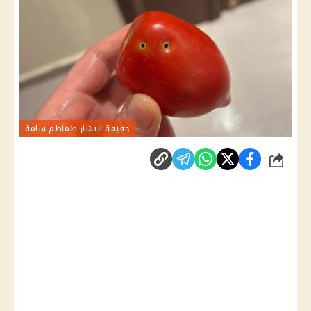
حقيقة انتشار طماطم سامة
شارك