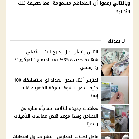
وبالتالي زعموا أن
الطماطم
مسمومة، فما حقيقة تلك
الأنباء؟
لا يفوتك
الناس بتسأل: هل يطرح البنك الأهلي
شهادة جديدة 35% بعد اجتماع "المركزي"؟
رد رسمي
احترس أثناء شحن العداد لو استهلاكك 100
جنيه شهريا: شوف شركة الكهرباء قالت
إيه؟
معاشات جديدة للآلاف: مفاجأة سارة من
التضامن وهذا موعد قبض معاشات التأمينات
رسميًا
عاجل لطلاب المدارس.. ننشر جداول امتحانات