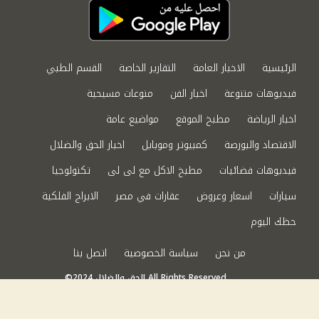
الرئيسية
الاخبار العامة
التقارير الخاصة
القسم الطبي
فيديوهات متنوعة
اخبار الفن
منوعات مسيحية
اخبار الرياضة
مطبخ الموقع
مواضيع عامة
الاقتصاد والبورصة
كمبيوتر وموبايل
اخبار الحق والضلال
فيديوهات فضائيات
مطبخ الاكل مع لى لى
تكنولوجيا
سيارات
اسعار وعروض
عقارات في مصر
الابراج الفلكية
حظك اليوم
من نحن
سياسة الخصوصية
اتصل بنا
©2024 الحق والضلال All Rights Reserved.
Powered by