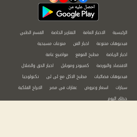
instagram
youtube
twitter
facebook
الرئيسية
الاخبار العامة
التقارير الخاصة
القسم الطبي
فيديوهات متنوعة
اخبار الفن
منوعات مسيحية
اخبار الرياضة
مطبخ الموقع
مواضيع عامة
الاقتصاد والبورصة
كمبيوتر وموبايل
اخبار الحق والضلال
فيديوهات فضائيات
مطبخ الاكل مع لى لى
تكنولوجيا
سيارات
اسعار وعروض
عقارات في مصر
الابراج الفلكية
حظك اليوم
من نحن
سياسة الخصوصية
اتصل بنا
©2024 الحق والضلال All Rights Reserved.
Powered by