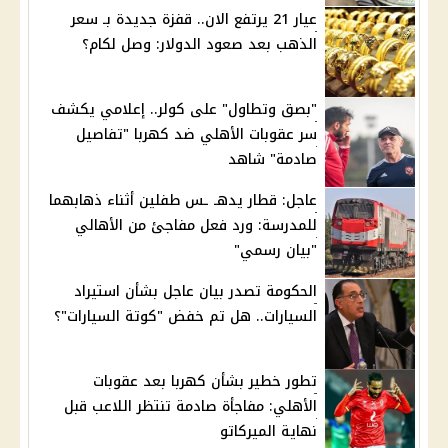
عيار 21 يرتفع الان.. قفزة جديدة بـ سعر
الذهب بعد صعود الدولار: وصل لكام؟
"بصق وتطاول" على كولر.. إعلامي يكشف
سر عقوبات الأهلي ضد كهربا "تفاصيل
صادمة" شاهد
عاجل: قطار يدهـ ـس طفلين أثناء ذهابهما
للمدرسة: ورد فعل مفاجئ من الأهالي
"بيان رسمي"
الحكومة تصدر بيان عاجل بشأن استيراد
السيارات.. هل تم خفض "كوتة السيارات"؟
تطور خطير بشأن كهربا بعد عقوبات
الأهلي: مفاجأة صادمة تنتظر اللاعب قبل
نهاية الميركاتو