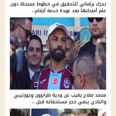
تحرك برلماني للتحقيق في خطوط مسجلة دون
علم أصحابها بعد عودة خدمة أرقام...
محمد صلاح يغيب عن ودية طرابزون وجوزتيبي
والنادي ينفي حجز مستحقاته قبل ...