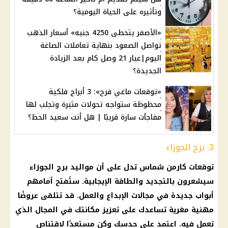
وتأثيره على الحياة اليومية؟
«الأصفر يتخطى 4250 جنيه» أسعار الذهب
تواصل الصعود بنهاية تعاملات الصاغة
اليوم|عيار 21 وصل كام بعد الزيادة
الجديدة؟
«توقعات ماغي فرح»: 3 أبراج فلكية
محظوظة ستواجه تحولات مثيرة وتجلب لها
مفاجآت سارة قريبًا | هل أنت سعيد الحظ؟
3. برج الجوزاء
توقعات كارمن شماس
تدل على أن
مواليد برج الجوزاء
سيشعرون بالتجديد والطاقة الإيجابية. ستُفتح أمامهم
أبواب جديدة في مجالات الإبداع والعمل. قد تتلقى عروضًا
مهنية مغرية تساعدك على تعزيز مكانتك في المجال الذي
تعمل فيه. اعتمد على حدسك وكن مستعدًا لاقتناص