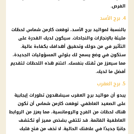
الفرص.
4. برج الأسد
بالنسبة لمواليد
برج الأسد
، توقعت
كارمن شماس
لحظات
مليئة بالإنجازات والنجاحات. سيكون لديك القدرة على
التأثير في من حولك وتحقيق أهدافك بكفاءة عالية.
ستكون في وضع يسمح لك بتولي المسؤوليات الجديدة،
مما سيعزز من ثقتك بنفسك. اغتنم هذه اللحظات لتقديم
أفضل ما لديك.
5. برج العقرب
يبدو أن
مواليد برج العقرب
سيشهدون تطورات إيجابية
على الصعيد العاطفي. توقعت
كارمن شماس
أن تكون
هناك لحظات من
الفرح
والرومانسية، مما يعزز من الروابط
العاطفية القائمة. قد تلتقي بشخص مميز أو تكتشف
جانبًا جديدًا في علاقتك الحالية. لا تخف من فتح قلبك