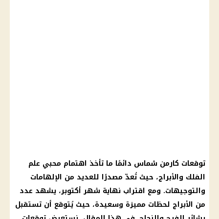
توقعات كارمن شماس
دائمًا ما تأخذ اهتمام محبي
علم
الفلك
والأبراج، حيث تُعدّ مصدرًا للعديد من الإلهامات
والتوجيهات. ومع اقتراب نهاية
شهر أكتوبر
، يشهد عدد
من
الأبراج
لحظات مميزة وسعيدة، حيث يُتوقع أن تستقبل
بشائر
الفرح
والنجاح. في هذا المقال، نستعرض
توقعات