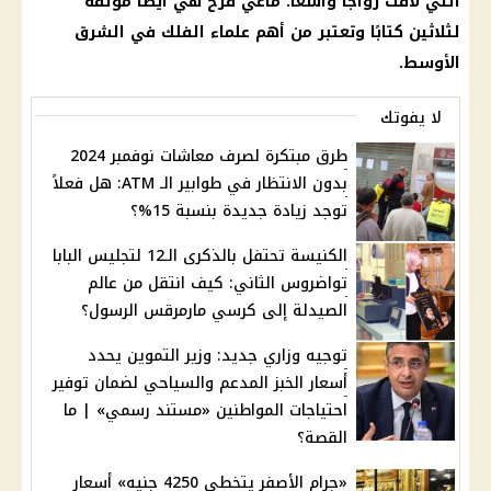
التي لاقت رواجًا واسعًا.
ماغي فرح
هي أيضًا مؤلفة
لثلاثين كتابًا وتعتبر من أهم علماء
الفلك
في
الشرق
الأوسط
.
لا يفوتك
طرق مبتكرة لصرف معاشات نوفمبر 2024
بدون الانتظار في طوابير الـ ATM: هل فعلاً
توجد زيادة جديدة بنسبة 15%؟
الكنيسة تحتفل بالذكرى الـ12 لتجليس البابا
تواضروس الثاني: كيف انتقل من عالم
الصيدلة إلى كرسي مارمرقس الرسول؟
توجيه وزاري جديد: وزير التموين يحدد
أسعار الخبز المدعم والسياحي لضمان توفير
احتياجات المواطنين «مستند رسمي» | ما
القصة؟
«جرام الأصفر يتخطى 4250 جنيه» أسعار