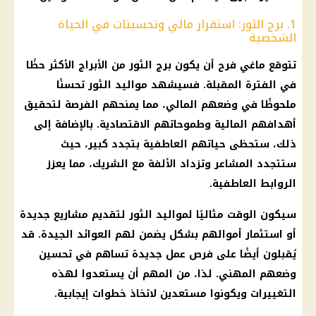
1. برج الثور: استقرار مالي وتحسينات في الحياة
الشخصية
تتوقع
ماغي فرح
أن يكون
برج الثور
من
الأبراج
الأكثر حظًا
في الفترة المقبلة. فسيشهد
مواليد
الثور تحسنًا
ملحوظًا في وضعهم المالي، مما يمنحهم الفرصة لتحقيق
أهدافهم
المالية
وطموحاتهم الاقتصادية. بالإضافة إلى
ذلك، ستحظى حياتهم العاطفية بتجدد كبير، حيث
ستتجدد المشاعر وتزداد الألفة مع الشريك، مما يعزز
الروابط العاطفية.
سيكون الوقت مثاليًا لمواليد الثور لتقديم مشاريع جديدة
أو
استثمار
أموالهم بشكل يضمن لهم العوائد الجيدة. قد
يُقبلون أيضًا على
فرص عمل جديدة
تساهم في تحسين
وضعهم المهني. لذا، من المهم أن يستعدوا لهذه
التغييرات ويكونوا مستعدين لاتخاذ خطوات
إيجابية
.