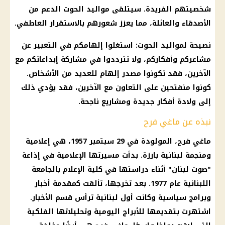
شخصيتهم الفريدة. سيتلقى
مواليد
الحوت
الدعم
من
الأصدقاء والعائلة، مما يعزز شعورهم بالاستقرار العاطفي.
نصيحة لمواليد الحوت: استغلوا إلهامكم في التعبير عن
مشاعركم وأفكاركم، ولا تترددوا في مشاركة إبداعاتكم مع
الآخرين، فقد تكونوا مصدر إلهام للعديد من الأشخاص.
كونوا منفتحين على التعاون مع الآخرين، فقد يؤدي ذلك
إلى ولادة أفكار جديدة ومشاريع ناجحة.
نبذه عن ماغي فرح
ماغي فرح
، المولودة في 29 سبتمبر 1957، هي إعلامية
ومنجمة لبنانية بارزة. بدأت مسيرتها الإعلامية في إذاعة
"صوت لبنان" أثناء دراستها في كلية
الإعلام
بالجامعة
اللبنانية عام 1977. بعد تخرجها، تألقت كمقدمة
أخبار
وبرامج سياسية وكانت أول لبنانية ترأس قسم
الأخبار
.
اشتهرت بتقديمها للأبراج اليومية وتحليلاتها
الفلكية