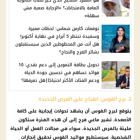
هو المفرد الصحيح الذي حير طلاب الثانوية
العامة بالامتحانات؟ «الإجابة صعبة مش
سهلة»
توقعات كارمن شماس: لحظات مميزة
وسعيدة تنتظر 5 أبراج في نهاية أكتوبر!
هل أنت من المحظوظين الذين سيستقبلون
بشائر الفرح والنجاح؟
تحويل بطاقة التموين إلى دعم نقدي: 10
فوائد تساهم في تحسين جودة الحياة
ودعم الفئات الأكثر احتياجًا|هل تعرفها؟
2. برج القوس: انفتاح على الفرص الجديدة
يتوقع لبرج القوس أن يشهد تحولات
إيجابية
على كافة
الأصعدة. تشير
ماغي فرح
إلى أن هذه الفترة ستكون
مليئة بالفرص الجديدة، سواء في مجالات العمل أو الحياة
الشخصية. سيستطيع
مواليد
القوس تحقيق إنجازات