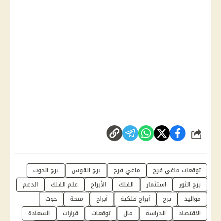
شارك
توقعات ماغي فرح
ماغي فرح
برج القوس
برج الحوت
برج الثور
استثمار
الفلك
الأبراج
علم الفلك
الدعم
مواليد
برج
أبراج فلكية
أبراج
منحة
حوت
الاقتصاد
الدراسة
مال
توقعات
قرارات
السعادة