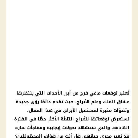
تُعتبر
توقعات ماغي فرح
من أبرز الأحداث التي ينتظرها
عشاق
الفلك
وعلم
الأبراج
، حيث تقدم دائمًا رؤى جديدة
وتنبؤات مثيرة لمستقبل
الأبراج
. في هذا المقال،
نستعرض توقعاتها للأبراج الثلاثة الأكثر حظًا في الفترة
القادمة، والتي ستشهد تحولات
إيجابية
ومفاجآت سارة
قد تغير مجرى حياتهم. هل أنت من هؤلاء المحظوظين؟