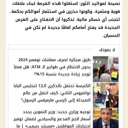
نصيحة لمواليد الثور: استغلوا هذه الفرصة لبناء علاقات
قوية ومثمرة، وكونوا حذرين في
استثمار
أموالكم بحكمة،
لتجنب أي خسائر
مالية
. تذكروا أن الانفتاح على الفرص
الجديدة قد يفتح أمامكم آفاقًا جديدة لم تكن في
الحسبان.
لا يفوتك
طرق مبتكرة لصرف معاشات نوفمبر 2024
بدون الانتظار في طوابير الـ ATM: هل فعلاً
توجد زيادة جديدة بنسبة 15%؟
الكنيسة تحتفل بالذكرى الـ12 لتجليس البابا
تواضروس الثاني: كيف انتقل من عالم
الصيدلة إلى كرسي مارمرقس الرسول؟
توجيه وزاري جديد: وزير التموين يحدد
أسعار الخبز المدعم والسياحي لضمان توفير
احتياجات المواطنين «مستند رسمي» | ما