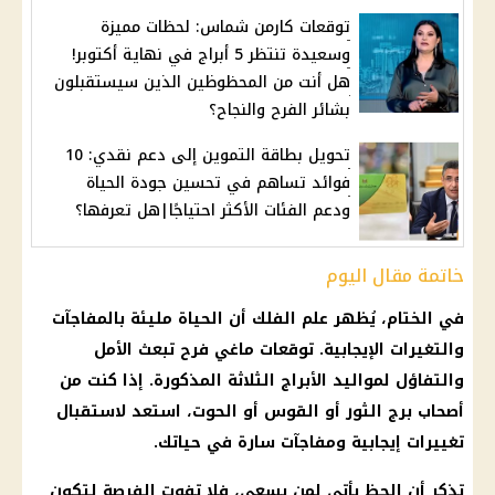
توقعات كارمن شماس: لحظات مميزة
وسعيدة تنتظر 5 أبراج في نهاية أكتوبر!
هل أنت من المحظوظين الذين سيستقبلون
بشائر الفرح والنجاح؟
تحويل بطاقة التموين إلى دعم نقدي: 10
فوائد تساهم في تحسين جودة الحياة
ودعم الفئات الأكثر احتياجًا|هل تعرفها؟
خاتمة مقال اليوم
في الختام، يُظهر
علم الفلك
أن الحياة مليئة بالمفاجآت
والتغيرات
الإيجابية
.
توقعات ماغي فرح
تبعث الأمل
والتفاؤل لمواليد
الأبراج
الثلاثة المذكورة. إذا كنت من
أصحاب
برج الثور
أو القوس أو الحوت، استعد لاستقبال
تغييرات
إيجابية
ومفاجآت سارة في حياتك.
تذكر أن الحظ يأتي لمن يسعى، فلا تفوت الفرصة لتكون