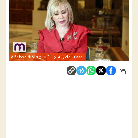
توقعات ماغي فرح لـ 3 أبراج فلكية محظوظة
شارك