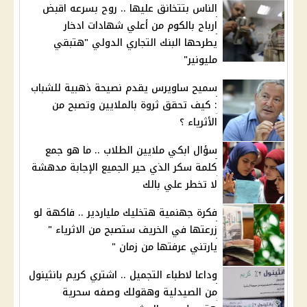
الناس بتتخانق عليها .. روح بسرعه اقبض
ارباح بالكوم من أعلي شهادات ادخار
يطرحها البنك التجاري الدولي "هتبقي
مليونير"
سميح ساويرس يقدم نصيحة ذهبية للشباب
: كيف تحقق ثروة بالملايين وتصبح من
الأثرياء ؟
سؤال ابكي ملايين الطلاب .. ما هو جمع
كلمة سكر الذي حير الجميع الإجابة مدهشة
لا تخطر علي بالك
فكرة جهنمية هتخليك ملياردير .. فاكهة لو
زرعتها في الخريف ستصبح من الاثرياء "
يارتني عرفتها من زمان "
وداعا لاطباء التجميل .. اشتري كريم بانثينول
من الصيدلية وهقولك وصفه سحرية