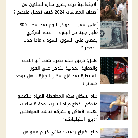
الاجتماعية تزف بشرى سارة للملاين من
أصحاب المعاشات 2024 كيف تحصل عليهم ؟
أعلي سعر لـ الدولار اليوم بعد سحب 800
مليار جنيه من البنوك .. البنك المركزي
يقضي علي السوق السوداء ماذا حدث
للاخضر ؟
عاجل: حريق ضخم يضرب شقة أبو الليف
والحماية المدنية تتدخل علي الفور
للسيطرة بعد فزع سكان الجيزة .. هل يوجد
خسائر ؟
هام لسكان هذه المحافظة المياه هتقطع
عندكم : قطع مياه الشرب لمدة 8 ساعات
بهذه الأماكن والشركة تناشد المواطنين
"دبروا احتياجاتكم"
طلع اختراع رهيب : هاتي كريم ميبو من