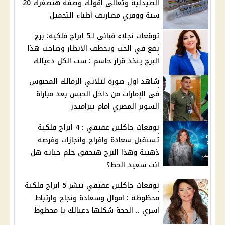
الصيدلية وتعالي اقولك وصفة هتصغرك 20
سنة ووفري مصاريف أطباء التجميل
توقعات نجلاء قباني لـ5 ابراج فلكية؛ برج
يقع في الحب ويخطف الانظار وصاحب هذا
البرج يتخذ قرار حاسم : ست الكل دعيالك
شاهد اول صورة لثلاثي الزمالك المحبوس
في الإمارات من داخل الحبس بعد مباراة
السوبر المصري امام بيراميدز
توقعات جاكلين عقيقي : 4 ابراج فلكية
تستقبل سعادة وافراح وانجازات وفرصه
ذهبية وهذا البرج هيحقق حلم حياته هل
انت سعيد الحظ؟
توقعات جاكلين عقيقي تبشر 5 ابراج فلكية
محظوظة : اموال وسعادة ونجاح وارتباط
اسري .. الحجة شكلها دعيالك يا محظوظ