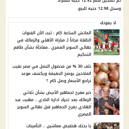
تم تسجيل سعر 12.92 جنيه للشراء.
وسجل 12.98 جنيه للبيع.
لا يفوتك
الماتش الساعة كام : ثبت الأن القنوات
الناقلة مجاناً لـ مباراة الأهلي والزمالك في
نهائي السوبر المصري ..مفاجأة بشأن طاقم
التحكيم
تلف 30 % من محصول البصل في مصر نقيب
الفلاحين يوضح الحقيقة ويكشف موعد
تراجع الآسعار وصل كام ؟
خبر مفرح لجماهير الأبيض بشأن ثلاثي
الزمالك بعد تحرك ادارة النادي .. مهيب عبد
الهادي يفرح الجماهير قبل نهائي السوبر
المصري
يا بختك هتقبض معاشين .. التأمينات