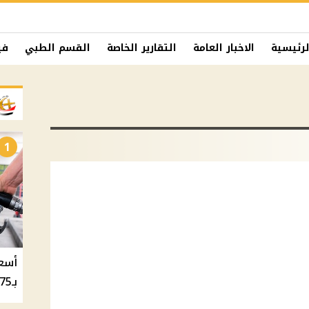
لرئيسية
الاخبار العامة
التقارير الخاصة
القسم الطبي
في
1
بـ20.75 جنيه والسولار بـ20.50 جنيه