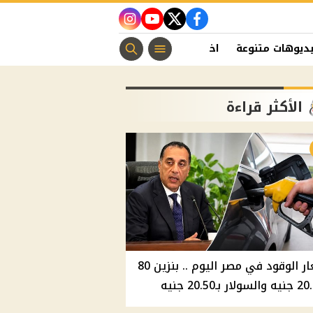
instagram
youtube
twitter
facebook
ديوهات متنوعة
اخبار الفن
منوعات مسيحية
اخبار الرياضة
الأكثر قراءة
أسعار الوقود في مصر اليوم .. بنزين 80