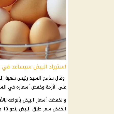
استيراد البيض سيساعد في ا
وقال سامح السيد
رئيس
شعبة ال
على الأزمة وخفض أسعاره في الس
وانخفضت
أسعار البيض
بأنواعه بال
انخفض
سعر طبق البيض
بنحو 10 جنيهات.