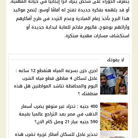
يتعرف
الجوزاء
على شخص يترك أثرًا إيجابيًا في حياته المهنية،
أو قد يلهمه بفكرة جديدة تفتح له آفاقًا أوسع. يُنصح
مواليد
هذا البرج بأخذ زمام المبادرة وعدم التردد في طرح أفكارهم
وآرائهم بوضوح، فاليوم ملائم للغاية لبداية جديدة أو
استكشاف مسارات مهنية مبتكرة.
لا يفوتك
اجري خزن بسرعه المياه هتقطع 12 ساعه :
عاجل لسكان 4 مناطق قطع مياه الشرب
اليوم والمحافظة تناشد المواطنين هل هذه
منطقتك ؟
400 جنيه : تحرك غير متوقع يضرب أسعار
الذهب في مصر بعد التراجع عالميا بقيمة
590 جنيه عيار 21 وصل كام الان؟
تحذير عاجل للسكان أمطار غزيرة تضرب هذه