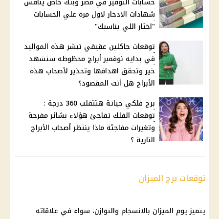
حسابات التوفير في مصر وبنك خاص ينافس
شهادات الادخار لاول مرة علي الحسابات
"اختار اللي يناسبك"
توقعات جاكلين عقيقي تبشر هذه المواليد
في بداية نوفمبر أبراج محظوظه ستشهد
خير وتحقق اهدافها وتحذير لأصحاب هذه
الأبراج هل أنت المقصود؟
برج فلكي حياتة هتتقلب 360 درجة :
توقعات الفلك تفاجئ هؤلاء بشائر مفرحة
وتغيرات مفاجئة ماذا ينتظر أصحاب الأبراج
النارية ؟
توقعات برج الميزان
يتميز
يوم
الميزان بالانسجام والتوازن، سواء في علاقاته