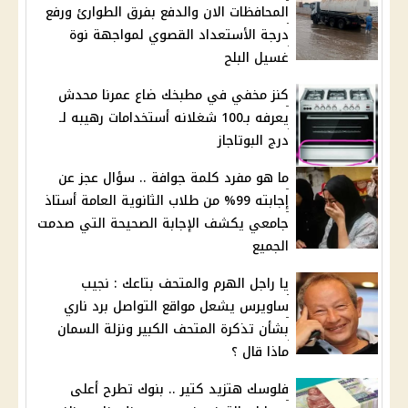
المحافظات الان والدفع بفرق الطوارئ ورفع
درجة الأستعداد القصوي لمواجهة نوة
غسيل البلح
كنز مخفي في مطبخك ضاع عمرنا محدش
يعرفه بـ100 شغلانه أستخدامات رهيبه لـ
درج البوتاجاز
ما هو مفرد كلمة جوافة .. سؤال عجز عن
إجابته 99% من طلاب الثانوية العامة أستاذ
جامعي يكشف الإجابة الصحيحة التي صدمت
الجميع
يا راجل الهرم والمتحف بتاعك : نجيب
ساويرس يشعل مواقع التواصل برد ناري
بشأن تذكرة المتحف الكبير ونزلة السمان
ماذا قال ؟
فلوسك هتزيد كتير .. بنوك تطرح أعلى