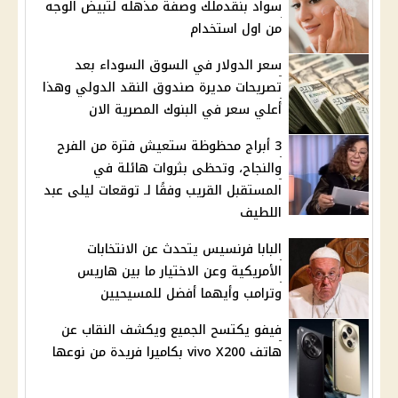
سواد بنقدملك وصفة مذهله لتبيض الوجه
من اول استخدام
سعر الدولار في السوق السوداء بعد
تصريحات مديرة صندوق النقد الدولي وهذا
أعلي سعر في البنوك المصرية الان
3 أبراج محظوظة ستعيش فترة من الفرح
والنجاح، وتحظى بثروات هائلة في
المستقبل القريب وفقًا لـ توقعات ليلى عبد
اللطيف
البابا فرنسيس يتحدث عن الانتخابات
الأمريكية وعن الاختيار ما بين هاريس
وترامب وأيهما أفضل للمسيحيين
فيفو يكتسح الجميع ويكشف النقاب عن
هاتف vivo X200 بكاميرا فريدة من نوعها