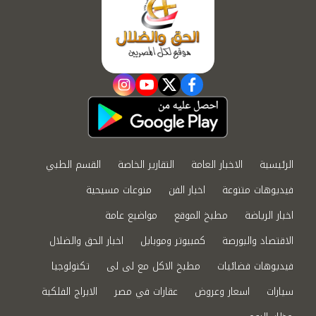
instagram
youtube
twitter
facebook
الرئيسية
الاخبار العامة
التقارير الخاصة
القسم الطبي
فيديوهات متنوعة
اخبار الفن
منوعات مسيحية
اخبار الرياضة
مطبخ الموقع
مواضيع عامة
الاقتصاد والبورصة
كمبيوتر وموبايل
اخبار الحق والضلال
فيديوهات فضائيات
مطبخ الاكل مع لى لى
تكنولوجيا
سيارات
اسعار وعروض
عقارات في مصر
الابراج الفلكية