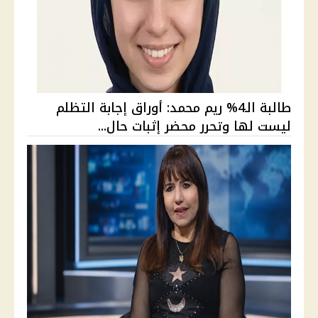
طالبة الـ4% ريم محمد: أوراق إجابة التظلم
ليست لها وتحرر محضر إثبات حال...