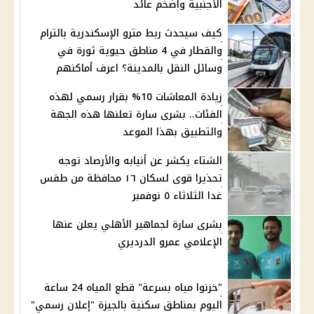
الأجنبية واضخم عائد
كيف سيحدث ربط مترو الإسكندرية بالترام
والقطار في 4 مناطق حيوية ثورة في
وسائل النقل بالمدينة؟ اعرف أماكنهم
زيادة المعاشات 10% بقرار رسمي لهذه
الفئات.. بشرى سارة تعلنها هذه الجهة
والتطبيق بهذا الموعد
الشتاء يكشر عن أنيابه والأرصاد توجه
تحذيرا قوى لسكان ١٦ محافظة من طقس
غدا الثلاثاء ٥ نوفمبر
بشرى سارة لجماهير الأهلي يعلن عنها
الإعلامي عمرو الدرديري
"خزنوا مياه بسرعة" قطع المياه 24 ساعة
اليوم بمناطق سكنية بالجيزة "إعلان رسمي"