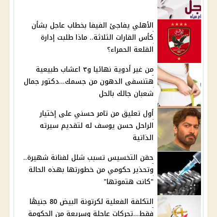
الأهلي يفاجئ الفيفا بخطاب عاجل بشأن
كأس القارات الثلاثة.. ماذا طلبت إدارة
القلعة الحمراء؟
من غير أدوية نهائيا و٣ اعشاب طبيعية
هتنسفى الدهون من جسمك...دكتور جمال
شعبان جالك بالحل
أول تعليق من تامر حسني على إختيار
الراحل حسن يوسف له لتقديم سيرته
الذاتية
حقن التخسيس تسبب شلل لفنانة شهيرة..
وتحذير حكومي من خطورتها بهذه الحالة
"كانت هتموتها"
التكلفة الفعلية لكرتونة البيض 80 جنيهًا
فقط...تحركات عاجلة وسريعة من الحكومة