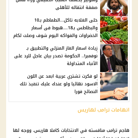
صفقة انتقاله للأهلى
خلى الغلابه تاكل...الطماطم بـ10
والبطاطس بـ18....هبوط فى أسعار
الخضراوات والفواكه اليوم شوف وصلت لكام
زيادة اسعار الغاز المنزلي والتطبيق بـ
نوفمبر!.. الحكومة تصدر بيان عاجل للرد على
الأنباء المتداولة
لو فكرت تشتري عربية ابعد عن اللون
الاسود نهائيا ولو عندك عليك تنفيذ تلك
النصائح فورا
اتهامات ترامب لهاريس
هاجم ترامب منافسته في الانتخابات كاملا هاريس، ووجه لها