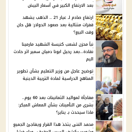
بعد الارتفاع الكبير في أسعار البيض
ارتفاع صادم لـ عيار 21 .. الذهب يشهد
قفزات متتالية بعد صعود الدولار: هل حان
وقت البيع؟
نبأ محزن لشعب كنيسة الشهيد مارمينا
نقادة...بعد رحيل ابونا دميان سمير اثر حادث
اليم
توضيح عاجل من وزير التعليم بشأن تطوير
المناهج الدراسية لمادة التربية الدينية
مفاجأة لمواليد الثمانينات بعد 60 يوم..
بشرى من التأمينات بشأن المعاش المبكر:
ماذا سيحدث بـ يناير؟
محمد الننى يتخذ هذا القرار ويفاجئ الجميع
وشوبير يكشف السبب الحقيقي وراء فشل