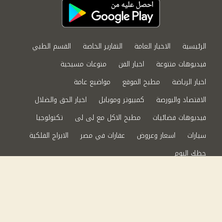
الرئيسية
الاخبار العامة
التقارير الخاصة
القسم الطبي
فيديوهات متنوعة
اخبار الفن
منوعات مسيحية
اخبار الرياضة
مطبخ الموقع
مواضيع عامة
الاقتصاد والبورصة
كمبيوتر وموبايل
اخبار الحق والضلال
فيديوهات فضائيات
مطبخ الاكل مع لى لى
تكنولوجيا
سيارات
اسعار وعروض
عقارات في مصر
الابراج الفلكية
حظك اليوم
من نحن
سياسة الخصوصية
اتصل بنا
©2024 الحق والضلال All Rights Reserved.
Powered by