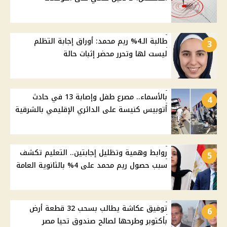
طالبة الـ4% ريم محمد: أوراق إجابة التظلم
3
ليست لها وتحرر محضر إثبات حالة
بالأسماء.. مصرع طفل وإصابة 13 في حادث
4
أتوبيس كنيسة على الدائري الإقليمي بالشرقية
روابط وهمية وتظليل إجابتين.. التعليم تكشف
5
سبب حصول ريم محمد على 4% بالثانوية العامة
توفيق عكاشة يطالب بسحب 32 قطعة أرض
6
بأكتوبر وطرحها لصالح صندوق تحيا مصر