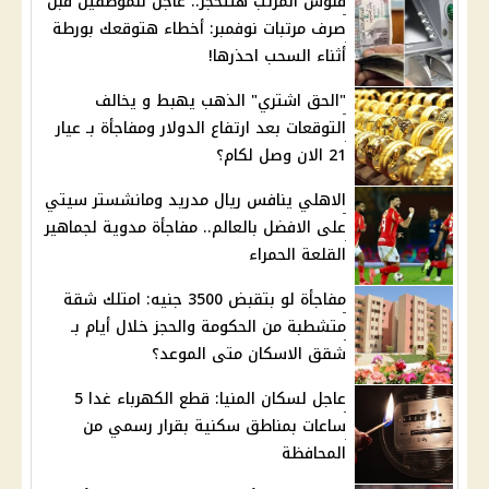
فلوس المرتب هتتحجز.. عاجل للموظفين قبل
صرف مرتبات نوفمبر: أخطاء هتوقعك بورطة
أثناء السحب احذرها!
"الحق اشتري" الذهب يهبط و يخالف
التوقعات بعد ارتفاع الدولار ومفاجأة بـ عيار
21 الان وصل لكام؟
الاهلي ينافس ريال مدريد ومانشستر سيتي
على الافضل بالعالم.. مفاجأة مدوية لجماهير
القلعة الحمراء
مفاجأة لو بتقبض 3500 جنيه: امتلك شقة
متشطبة من الحكومة والحجز خلال أيام بـ
شقق الاسكان متى الموعد؟
عاجل لسكان المنيا: قطع الكهرباء غدا 5
ساعات بمناطق سكنية بقرار رسمي من
المحافظة