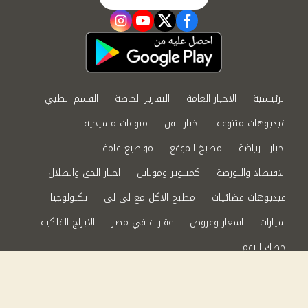
instagram
youtube
twitter
facebook
الرئيسية
الاخبار العامة
التقارير الخاصة
القسم الطبي
فيديوهات متنوعة
اخبار الفن
منوعات مسيحية
اخبار الرياضة
مطبخ الموقع
مواضيع عامة
الاقتصاد والبورصة
كمبيوتر وموبايل
اخبار الحق والضلال
فيديوهات فضائيات
مطبخ الاكل مع لى لى
تكنولوجيا
سيارات
اسعار وعروض
عقارات في مصر
الابراج الفلكية
حظك اليوم
من نحن
سياسة الخصوصية
اتصل بنا
©2024 الحق والضلال All Rights Reserved.