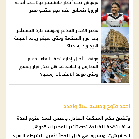
مرموش تحت أنظار مانشستر يونايتد.. أندية
اوروبا تتسابق لضم نجم منتخب مصر
مصير الايجار القديم وموقف طرد المستأجر
بعد قرار المحكمة ومتى سيتم زيادة القيمة
الايجارية رسميا؟
موقف تأجيل إجازة نصف العام بجميع
المدارس والجامعات.. هل صدر قرار رسمي
ومتى موعد الامتحانات رسميا؟
احمد فتوح وحبسه سنة واحدة
وتضمن حكم المحكمة الصادر، بـ حبس احمد فتوح لمدة
سنة بتهمة القيادة تحت تأثير المخدرات "جوهر
الحشيش"، وتسببه في قتل الخطأ لأمين الشرطة السيد