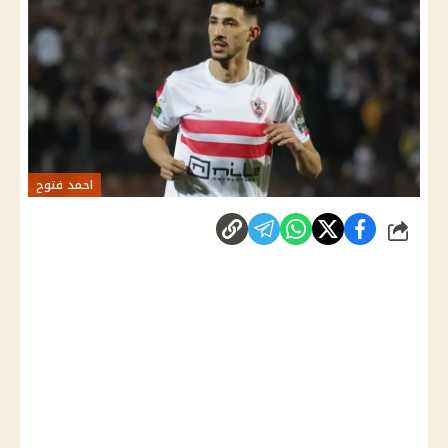
احمد فتوح
شارك