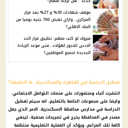
جديد": هل برجك منهم؟
موقف شهادات 30% و 27% بعد قرار
المركزي.. وازاي تقبض 700 جنيه يوميا من
البنك الاهلي؟
مبروك لو كنت منهم: تطبيق قرار الحد
الادنى للاجور لهؤلاء.. متى موعد الزيادة
الجديدة لجميع الموظفين؟
تعطيل الدراسة في القاهرة والاسكندرية.. ما الحقيقة؟
انتشرت أنباء ومنشورات على منصات
التواصل الاجتماعي
،
وايضا على مجموعات الخاصة بالتعليم، انه سيتم
تعطيل
الدراسة
في
مدارس
محافظة
الاسكندرية
، الامر الذي جعل
مصدر في المحافظة يخرج في تصريحات صحفية، لينفي
كافة تلك المزاعم، ويؤكد أن العملية
التعليمية
منتظمة