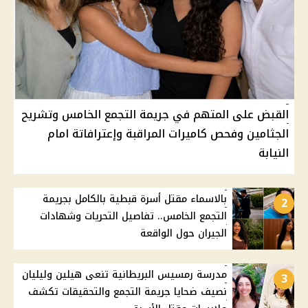
القبض على المتهم في جريمة التجمع الخامس وتشريح
الجثامين وفحص كاميرات المراقبة وإعترافاتة امام
النيابة
بالاسماء مقتل أسرة قبطية بالكامل بجريمة
2
التجمع الخامس.. تفاصيل التحريات وشهادات
الجيران حول الواقعة
مدرسة رمسيس البريطانية تنعى هيلين وليليان
3
نصيف ضحايا جريمة التجمع والتحقيقات تكشف