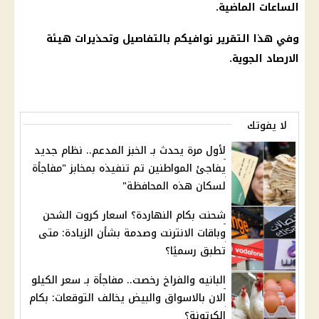
الساعات الماضية.
وفي هذا التقرير نوافيكم بالتفاصيل وتحذيرات هيئة
الارصاد الجوية
.
لا يفوتك
لأول مرة يحدث بـ الخبز المدعم.. نظام جديد
يفاجئ المواطنين تم تنفيذه بمخابز "مفاجأة
لسكان هذه المحافظة"
شحنت بكام النهاردة؟ اسعار كروت الشحن
وباقات الانترنت وصدمة بشأن الزيادة: متى
تطبق رسميًا؟
البانيه والفراخ رخصت.. مفاجأة بـ سعر الكيلو
الان بالاسواق والبيض يخالف التوقعات: بكام
الكرتونة؟