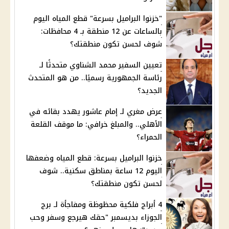
"خزنوا البراميل بسرعة" قطع المياه اليوم
بالساعات عن 12 منطقة بـ 4 محافظات:
شوف لحسن تكون منطقتك؟
تعيين السفير محمد الشناوي متحدثًا لـ
رئاسة الجمهورية رسميًا.. من هو المتحدث
الجديد؟
عرض مغري لـ إمام عاشور يهدد بقائه في
الأهلي.. والمبلغ خرافي: ما موقف القلعة
الحمراء؟
خزنوا البراميل بسرعة: قطع المياه وضعفها
اليوم 12 ساعة بمناطق سكنية.. شوف
لحسن تكون منطقتك؟
4 أبراج فلكية محظوظة ومفاجأة لـ برج
الجوزاء بديسمبر "حقك هيرجع وسفر وحب