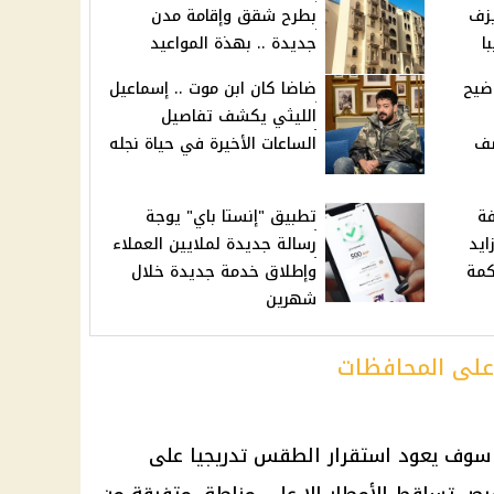
يزف
بطرح شقق وإقامة مدن
ا
جديدة .. بهذة المواعيد
ضيح
ضاضا كان ابن موت .. إسماعيل
الليثي يكشف تفاصيل
صف
الساعات الأخيرة في حياة نجله
فة
تطبيق "إنستا باي" يوجة
ايد
رسالة جديدة لملايين العملاء
كمة
وإطلاق خدمة جديدة خلال
شهرين
 على المحافظات
غد سوف يعود استقرار الطقس تدريجيا على
فرص تساقط الأمطار الإ على مناطق متفرقة من