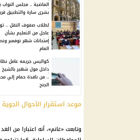
الماضية .. مجلس النواب 
بشرى سارة والتطبيق قريب
لطلاب صفوف النقل .. تو
عاجل من التعليم بشأن
إمتحانات شهر نوفمبر ون
العام
كواليس جريمه عامل نظا
داخل مول شهير بالشيخ ز
.. من نافذة حمام إلي مح
الجنح
موعد استقرار الأحوال الجوية
وتابعت «غانم»، أنه اعتبارا من ال
المحافظات الساحلية، كما تتراجع 