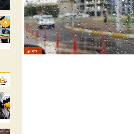
6
الطقس