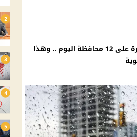
2
سقوط أمطار رعدية وغزيرة على 12 محافظة اليوم .. وهذا
وية
3
4
5