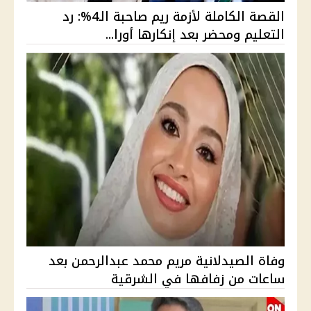
القصة الكاملة لأزمة ريم صاحبة الـ4%: رد
التعليم ومحضر بعد إنكارها أورا...
وفاة الصيدلانية مريم محمد عبدالرحمن بعد
ساعات من زفافها في الشرقية