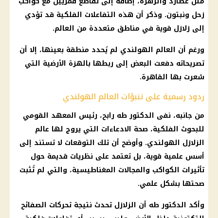
مثل عطارد والزهرة، إضافة إلى تقاطع قمريين مع كواكب
زحل ونبتون. وذكر أن هذه التفاعلات
الفلكية
قد تؤدي
إلى
زلازل
قوية في مناطق متعددة من العالم.
ورغم أن العالم الهولندي لم يُحدد منطقة بعينها، إلا أن
تصريحاته دفعت البعض إلى ربطها بالهزة الأرضية التي
شعرت بها
القاهرة
.
ردود رسمية على تنبؤات العالم الهولندي
من جانبه، نفى الدكتور طه رابح،
رئيس
المعهد القومي
للبحوث
الفلكية
،
صحة
الادعاءات التي يروج لها
عالم
الزلازل
الهولندي. وأوضح أن تلك
التوقعات
لا تستند إلى
أسس علمية قوية، بل تعتمد على نظريات قديمة حول
تأثيرات الكواكب والمجالات المغناطيسية، والتي لم تُثبت
صحتها بشكل علمي.
وأكد الدكتور طه أن
الزلازل
تحدث نتيجة تحركات الصفائح