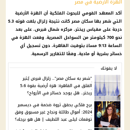
الهزة الأرضية في مصر
أكد المعهد القومي للبحوث
الفلكية
أن
الهزة الأرضية
التي شعر بها
سكان مصر
كانت نتيجة
زلزال
بلغت قوته 5.3
درجة على مقياس ريختر، مركزه شمال قبرص، على بعد
نحو 700 كيلومتر من
السواحل المصرية
. وقعت الهزة في
الساعة
9:13 مساءً بتوقيت
القاهرة
، دون تسجيل أي
خسائر بشرية أو مادية، وفقًا للتقارير الرسمية.
لا يفوتك
"شعر به سكان مصر".. زلزال قبرص يُثير
القلق في القاهرة: هزة أرضية بقوة 5.6
ريختر.. هل يوجد خسائر في الأرواح؟
برج فلكي يحقق ثروة ضخمة في ديسمبر
2024: أموال طائلة ونجاح غير مسبوق وفق
توقعات ليلى عبد اللطيف | هل هو برجك؟