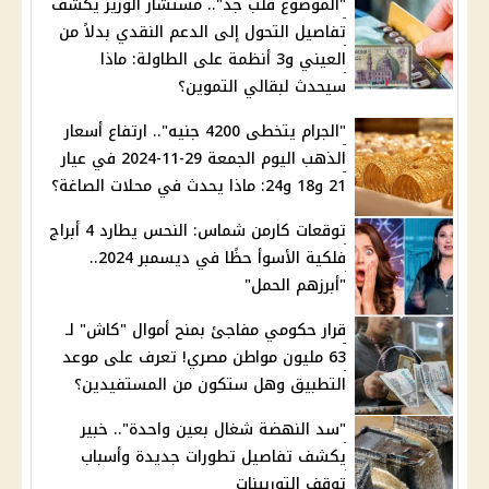
"الموضوع قلب جد".. مستشار الوزير يكشف
تفاصيل التحول إلى الدعم النقدي بدلاً من
العيني و3 أنظمة على الطاولة: ماذا
سيحدث لبقالي التموين؟
"الجرام يتخطى 4200 جنيه".. ارتفاع أسعار
الذهب اليوم الجمعة 29-11-2024 في عيار
21 و18 و24: ماذا يحدث في محلات الصاغة؟
توقعات كارمن شماس: النحس يطارد 4 أبراج
فلكية الأسوأ حظًا في ديسمبر 2024..
"أبرزهم الحمل"
قرار حكومي مفاجئ بمنح أموال "كاش" لـ
63 مليون مواطن مصري! تعرف على موعد
التطبيق وهل ستكون من المستفيدين؟
"سد النهضة شغال بعين واحدة".. خبير
يكشف تفاصيل تطورات جديدة وأسباب
توقف التوربينات