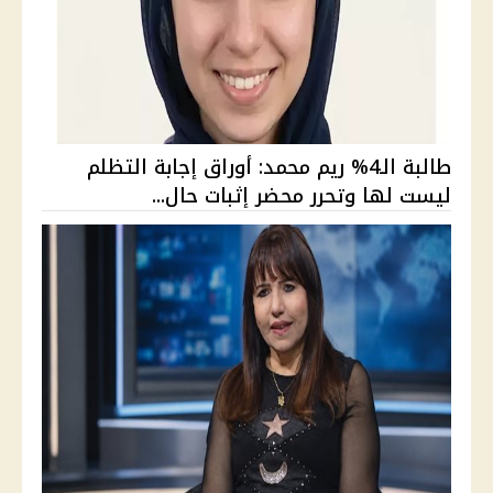
طالبة الـ4% ريم محمد: أوراق إجابة التظلم
ليست لها وتحرر محضر إثبات حال...