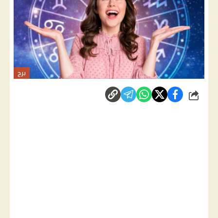
برج
شارك