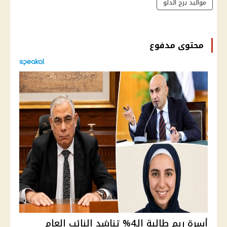
مواليد برج الدلو
محتوى مدفوع
أسرة ريم طالبة الـ4% تناشد النائب العام