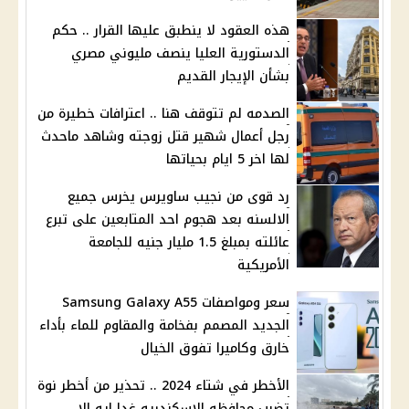
هذه العقود لا ينطبق عليها القرار .. حكم
الدستورية العليا ينصف مليوني مصري
بشأن الإيجار القديم
الصدمه لم تتوقف هنا .. اعترافات خطيرة من
رجل أعمال شهير قتل زوجته وشاهد ماحدث
لها اخر 5 ايام بحياتها
رد قوى من نجيب ساويرس يخرس جميع
الالسنه بعد هجوم احد المتابعين على تبرع
عائلته بمبلغ 1.5 مليار جنيه للجامعة
الأمريكية
سعر ومواصفات Samsung Galaxy A55
الجديد المصمم بفخامة والمقاوم للماء بأداء
خارق وكاميرا تفوق الخيال
الأخطر في شتاء 2024 .. تحذير من أخطر نوة
تضرب محافظه الاسكندريه غدا ايه الا