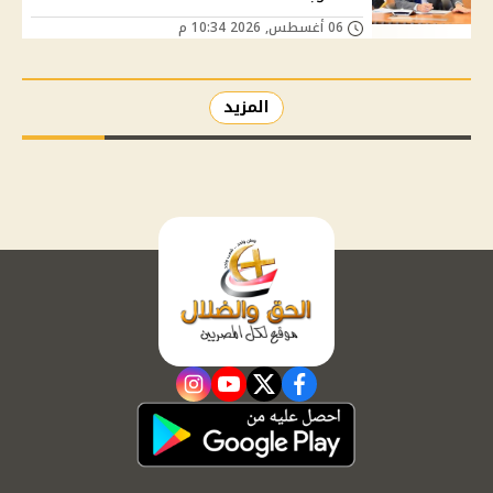
06 أغسطس, 2026 10:34 م
المزيد
instagram
youtube
twitter
facebook