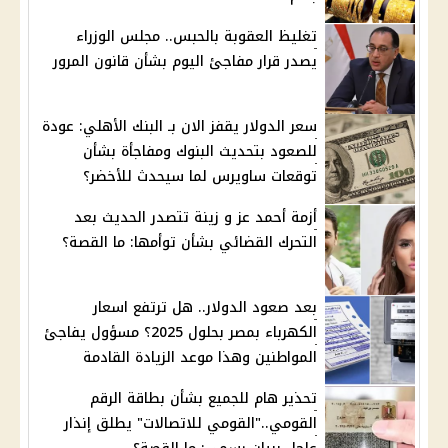
تغليظ العقوبة بالحبس.. مجلس الوزراء
يصدر قرار مفاجئ اليوم بشأن قانون المرور
سعر الدولار يقفز الان بـ البنك الأهلي: عودة
للصعود بتحديث البنوك ومفاجأة بشأن
توقعات ساويرس لما سيحدث للأخضر؟
أزمة أحمد عز و زينة تتصدر الحديث بعد
التحرك القضائي بشأن توأمها: ما القصة؟
بعد صعود الدولار.. هل ترتفع اسعار
الكهرباء بمصر بحلول 2025؟ مسؤول يفاجئ
المواطنين وهذا موعد الزيادة القادمة
تحذير هام للجميع بشأن بطاقة الرقم
القومي.."القومي للاتصالات" يطلق إنذار