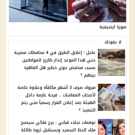
صورة ارشيفية
لا يفوتك
عاجل : إغلاق الطرق في 4 محافظات مصرية
حتي هذا الموعد إنذار طارئ للمواطنين
بسبب منخفض جوي خطير هل القاهرة
بينهم ؟
مبروك صرف 3 أشهر مكافأة وعلاوة خاصة
لأصحاب المعاشات .. فرحة عارمة داخل
الهيئة بعد إعلان القرار رسمياً متي يتم
التنفيذ ؟
توقعات نجلاء قباني : برج فلكي سيصبح
ملك الحظ السعيد ويستقبل ثروة طائلة