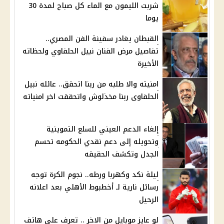
شربت الليمون مع الماء كل صباح لمدة 30
يوما
القبطان يغادر سفينة الفن المصري..
تفاصيل مرض الفنان نبيل الحلفاوي ولحظاته
الأخيرة
امنيته والا طلبه من ربنا اتحقق.. عائله نبيل
الحلفاوى ربنا مخذلوش واتحققت اخر امنياته
إلغاء الدعم العيني للسلع التموينية
وتحويله إلى دعم نقدي الحكومه تحسم
الجدل وتكشف الحقيقه
ليلة نكد وكهربا ورطه.. نجوم الكرة توجه
رسائل نارية لـ أخطبوط الأهلي بعد اعلانه
الرحيل
لو عايز موبايل من الاخر .. تعرف على هاتف