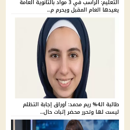
التعليم: الراسب في 3 مواد بالثانوية العامة
يعيدها العام المقبل ويحرم م...
طالبة الـ4% ريم محمد: أوراق إجابة التظلم
ليست لها وتحرر محضر إثبات حال...