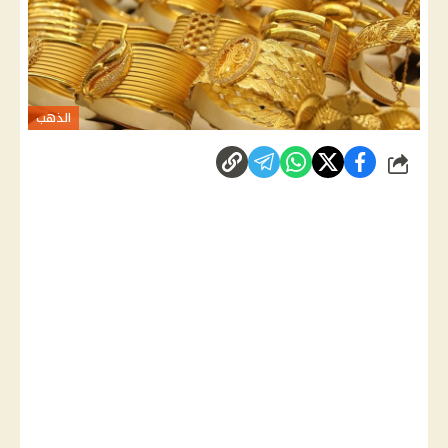
الذهب
شارك