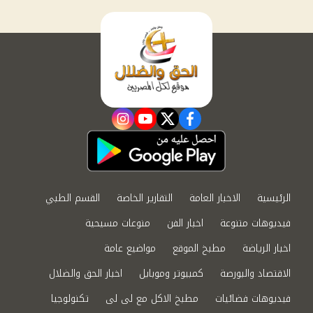
instagram
youtube
twitter
facebook
الرئيسية
الاخبار العامة
التقارير الخاصة
القسم الطبي
فيديوهات متنوعة
اخبار الفن
منوعات مسيحية
اخبار الرياضة
مطبخ الموقع
مواضيع عامة
الاقتصاد والبورصة
كمبيوتر وموبايل
اخبار الحق والضلال
فيديوهات فضائيات
مطبخ الاكل مع لى لى
تكنولوجيا