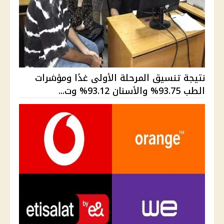
نتيجة تنسيق المرحلة الأولى غدًا ومؤشرات
الطب 93.75% والأسنان 93.12% وت...