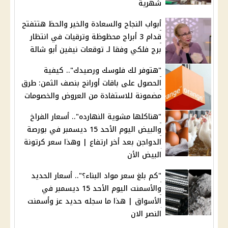
شهرية
أبواب النجاح والسعادة والخير والحظ هتتفتح
قدام 3 أبراج محظوظة وترقيات في انتظار
برج فلكي وفقا لـ توقعات نيفين أبو شالة
"هتوفر لك فلوسك ورصيدك".. كيفية
الحصول على باقات أورانج بنصف الثمن: طرق
مضمونة للاستفادة من العروض والخصومات
"هناكلها مشوية النهارده".. أسعار الفراخ
والبيض اليوم الأحد 15 ديسمبر في بورصة
الدواجن بعد أخر ارتفاع | وهذا سعر كرتونة
البيض الأن
"كم بلغ سعر مواد البناء؟".. أسعار الحديد
والأسمنت اليوم الأحد 15 ديسمبر في
الأسواق | هذا ما سجله حديد عز وأسمنت
النصر الان