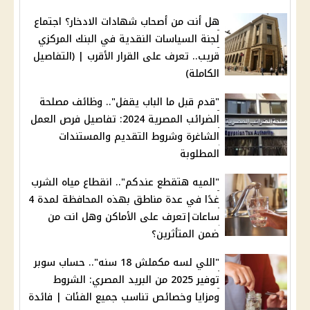
هل أنت من أصحاب شهادات الادخار؟ اجتماع
لجنة السياسات النقدية في البنك المركزي
قريب.. تعرف على القرار الأقرب | (التفاصيل
الكاملة)
"قدم قبل ما الباب يقفل".. وظائف مصلحة
الضرائب المصرية 2024: تفاصيل فرص العمل
الشاغرة وشروط التقديم والمستندات
المطلوبة
"الميه هتقطع عندكم".. انقطاع مياه الشرب
غدًا في عدة مناطق بهذه المحافظة لمدة 4
ساعات|تعرف على الأماكن وهل انت من
ضمن المتأثرين؟
"اللي لسه مكملش 18 سنه".. حساب سوبر
توفير 2025 من البريد المصري: الشروط
ومزايا وخصائص تناسب جميع الفئات | فائدة