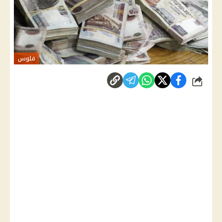
فلوس
شارك