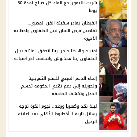
شربت الليمون مع الماء كل صباح لمدة 30
يوما
القبطان يغادر سفينة الفن المصري..
تفاصيل مرض الفنان نبيل الحلفاوي ولحظاته
الأخيرة
امنيته والا طلبه من ربنا اتحقق.. عائله نبيل
الحلفاوى ربنا مخذلوش واتحققت اخر امنياته
إلغاء الدعم العيني للسلع التموينية
وتحويله إلى دعم نقدي الحكومه تحسم
الجدل وتكشف الحقيقه
ليلة نكد وكهربا ورطه.. نجوم الكرة توجه
رسائل نارية لـ أخطبوط الأهلي بعد اعلانه
الرحيل