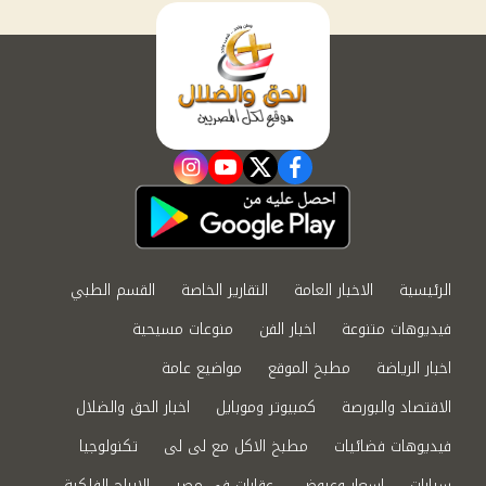
instagram
youtube
twitter
facebook
الرئيسية
الاخبار العامة
التقارير الخاصة
القسم الطبي
فيديوهات متنوعة
اخبار الفن
منوعات مسيحية
اخبار الرياضة
مطبخ الموقع
مواضيع عامة
الاقتصاد والبورصة
كمبيوتر وموبايل
اخبار الحق والضلال
فيديوهات فضائيات
مطبخ الاكل مع لى لى
تكنولوجيا
سيارات
اسعار وعروض
عقارات في مصر
الابراج الفلكية