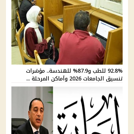
92.8% للطب و87.9% للهندسة.. مؤشرات
تنسيق الجامعات 2026 وأماكن المرحلة ...