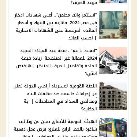
موعد الصرف؟
"استثمر وانت مطمن".. أعلى شهادات ادخار
في مصر 2024: مقارنة بين البنوك و أسعار
الفائدة المرتفعة على الشهادات الادخارية
| احسب العائد
"ابسط يا عم".. منحة عيد الميلاد المجيد
2024 للعمالة غير المنتظمة: زيادة قيمة
المنحة وتفاصيل الصرف المنتظر | هتقبض
امتي؟
اللجنة القومية لاسترداد أراضي الدولة تعلن
عن إجراءات حاسمة ضد مخلفات البناء
ومخالفي السداد في المحافظات | اية
الحكاية؟
الهيئة القومية للأنفاق تعلن عن وظائف
شاغرة بالخط الرابع للمترو: فرص عمل ذهبية
ومشروع يخدم ملايين المواطنين | ماهي