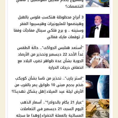
التخصصات؟
3 أبراج محظوظة هتكسب فلوس بالهبل
وهينضموا للمليونيرات وهيسيبوا الفقر
وسنينه .. و برج فلكي سينال مفاجآت وفقا
لـ توقعات مايك فغالي
"أستعد هنلبس الجواكت".. حالة الطقس
غداً الأحد 22 ديسمبر وتحذير من الأرصاد
الجوية بشأن عدة ظواهر تضرب البلاد مع
انخفاض درجات الحرارة
"استر يارب".. تحذير من ناسا بشأن كويكب
ضخم بحجم مبنى 10 طوابق يمر بالقرب من
الأرض ليلة عيد الميلاد|هل يشكل تهديدًا؟
"عيار 21 بكام بالدولار؟".. أسعار الذهب
اليوم السبت 21 ديسمبر في التعاملات
المسائية بالعملة الخضراء|وهذا ما سجله