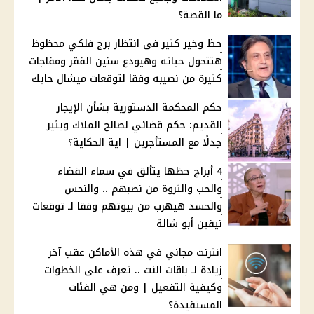
ما القصة؟
حظ وخير كتير فى انتظار برج فلكي محظوظ
هتتحول حياته وهيودع سنين الفقر ومفاجات
كتيرة من نصيبه وفقا لتوقعات ميشال حايك
حكم المحكمة الدستورية بشأن الإيجار
القديم: حكم قضائي لصالح الملاك ويثير
جدلًا مع المستأجرين | اية الحكاية؟
4 أبراج حظها يتألق في سماء الفضاء
والحب والثروة من نصبهم .. والنحس
والحسد هيهرب من بيوتهم وفقا لـ توقعات
نيفين أبو شالة
انترنت مجاني في هذه الأماكن عقب آخر
زيادة لـ باقات النت .. تعرف على الخطوات
وكيفية التفعيل | ومن هي الفئات
المستفيدة؟