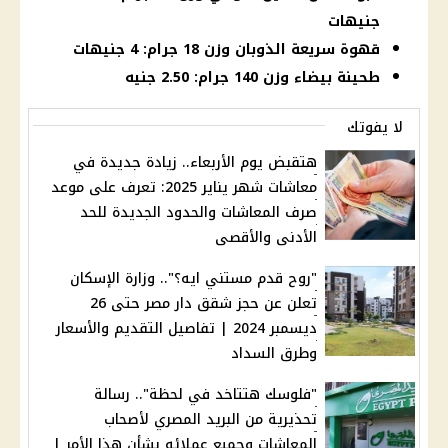
جنيهات
قهوة سريعة الذوبان وزن 18 جرام: 4 جنيهات
طحينة بيضاء وزن 140 جرام: 2.50 جنيه
لا يفوتك
هتقبض يوم الأربعاء.. زيادة جديدة في
معاشات شهر يناير 2025: تعرف على موعد
صرف المعاشات والحدود الجديدة للحد
الأدنى والأقصى
"روح قدم مستني ايه؟".. وزارة الإسكان
تعلن عن حجز شقق دار مصر حتى 26
ديسمبر 2024 | تفاصيل التقديم والأسعار
وطرق السداد
"فلوسك هتتاخد في لحظة".. رسالة
تحذيرية من البريد المصري لأصحاب
المعاشات وجميع عملائه بشأن هذا الأمر |