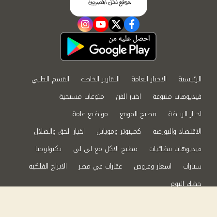
instagram
youtube
twitter
facebook
الرئيسية
الاخبار العامة
التقارير الخاصة
القسم الطبي
فيديوهات متنوعة
اخبار الفن
منوعات مسيحية
اخبار الرياضة
مطبخ الموقع
مواضيع عامة
الاقتصاد والبورصة
كمبيوتر وموبايل
اخبار الحق والضلال
فيديوهات فضائيات
مطبخ الاكل مع لى لى
تكنولوجيا
سيارات
اسعار وعروض
عقارات في مصر
الابراج الفلكية
حظك اليوم
من نحن
سياسة الخصوصية
اتصل بنا