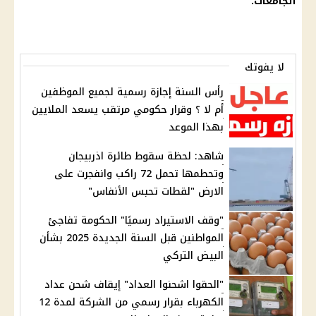
الجامعات.
لا يفوتك
رأس السنة إجازة رسمية لجميع الموظفين
أم لا ؟ وقرار حكومي مرتقب يسعد الملايين
بهذا الموعد
شاهد: لحظة سقوط طائرة اذربيجان
وتحطمها تحمل 72 راكب وانفجرت على
الارض "لقطات تحبس الأنفاس"
"وقف الاستيراد رسميًا" الحكومة تفاجئ
المواطنين قبل السنة الجديدة 2025 بشأن
البيض التركي
"الحقوا اشحنوا العداد" إيقاف شحن عداد
الكهرباء بقرار رسمي من الشركة لمدة 12