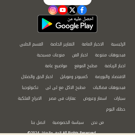
instagram
youtube
twitter
facebook
الرئيسية
الاخبار العامة
التقارير الخاصة
القسم الطبي
فيديوهات متنوعة
اخبار الفن
منوعات مسيحية
اخبار الرياضة
مطبخ الموقع
مواضيع عامة
الاقتصاد والبورصة
كمبيوتر وموبايل
اخبار الحق والضلال
فيديوهات فضائيات
مطبخ الاكل مع لى لى
تكنولوجيا
سيارات
اسعار وعروض
عقارات في مصر
الابراج الفلكية
حظك اليوم
من نحن
سياسة الخصوصية
اتصل بنا
©2024 الحق والضلال All Rights Reserved.