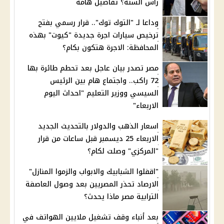
رأس السنة؟ تفاصيل هامة
وداعا لـ "التوك توك".. قرار رسمي بفتح
ترخيص سيارات اجرة جديدة "كيوت" بهذه
المحافظة: الاجرة هتكون بكام؟
مصر تصدر بيان عاجل بعد تحطم طائرة بها
72 راكب.. واجتماع هام بين الرئيس
السيسي ووزير التعليم "احداث اليوم
الاربعاء"
اسعار الذهب والدولار بالتحديث الجديد
الاربعاء 25 ديسمبر قبل ساعات من قرار
"المركزي" وصلت لكام؟
"اقفلوا الشبابيك والابواب والزموا المنازل"
الارصاد تحذر المصريين بعد وصول العاصفة
الترابية مصر ماذا يحدث؟
بعد أنباء وقف تشغيل ملايين الهواتف في