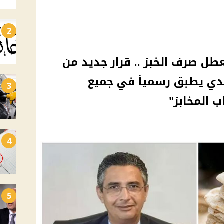
2
عطل صرف الخبز .. قرار جديد من
لدي يطبق رسمياَ في جميع
3
 المخابز"
4
5