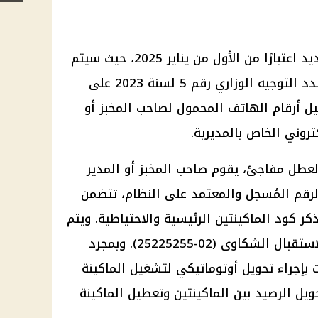
من المقرر أن يبدأ تنفيذ القرار الجديد اعتبارًا من الأول من يناير 2025، حيث سيتم
تطبيقه في جميع المحافظات. ويشدد التوجيه الوزاري رقم 5 لسنة 2023 على
يل أرقام الهاتف المحمول لصاحب المخبز أو
روني الخاص بالمديرية.
لعطل مفاجئ، يقوم صاحب المخبز أو المدير
رقم المُسجل والمعتمد على النظام، تتضمن
ذكر كود الماكينتين الرئيسية والاحتياطية. ويتم
إرسال البلاغ إلى الرقم المخصص لاستقبال الشكاوى (02-25225255). وبمجرد
بإجراء تحويل أوتوماتيكي لتشغيل الماكينة
حويل الرصيد بين الماكينتين وتعطيل الماكينة