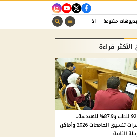
instagram
youtube
twitter
facebook
ديوهات متنوعة
اخبار الفن
منوعات مسيحية
اخبار الرياضة
الأكثر قراءة
92.8% للطب و87.9% للهندسة..
مؤشرات تنسيق الجامعات 2026 وأماكن
حلة الثانية