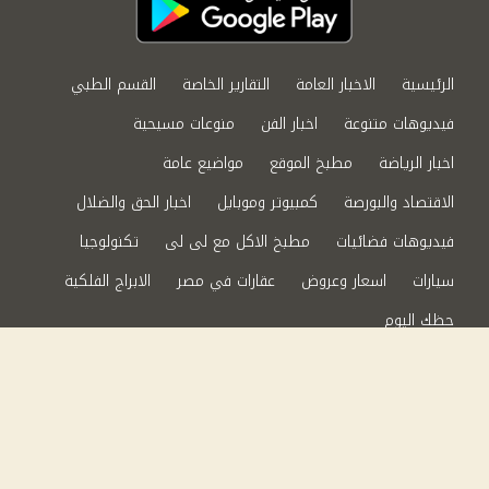
الرئيسية
الاخبار العامة
التقارير الخاصة
القسم الطبي
فيديوهات متنوعة
اخبار الفن
منوعات مسيحية
اخبار الرياضة
مطبخ الموقع
مواضيع عامة
الاقتصاد والبورصة
كمبيوتر وموبايل
اخبار الحق والضلال
فيديوهات فضائيات
مطبخ الاكل مع لى لى
تكنولوجيا
سيارات
اسعار وعروض
عقارات في مصر
الابراج الفلكية
حظك اليوم
من نحن
سياسة الخصوصية
اتصل بنا
©2024 الحق والضلال All Rights Reserved.
Powered by