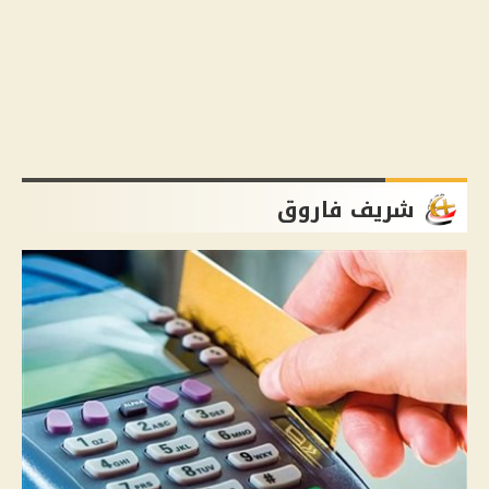
شريف فاروق