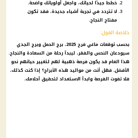
خطط جيدًا لحياتك، واجعل أولوياتك واضحة.
لا تتردد في تجربة أشياء جديدة، فقد تكون
مفتاح النجاح.
خلاصة القول:
بحسب
توقعات ماغي فرح 2025
،
برج الحمل
وبرج الجدي
سيودعان النحس والفقر، ليبدآ رحلة من
السعادة
والنجاح.
هذا العام قد يكون فرصة ذهبية لهم لتغيير حياتهم نحو
الأفضل. فهل أنت من
مواليد
هذه
الأبراج
؟ إذا كنت كذلك،
فلا تفوت الفرصة وابدأ الاستعداد لتحقيق أحلامك.