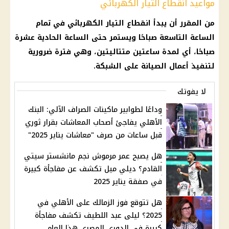
مواعيد انقطاع التيار الكهربائي
من المقرر أن يبدأ
انقطاع التيار الكهربائي
في تمام
الساعة التاسعة صباحًا ويستمر حتى الساعة الحادية عشرة
صباحًا، أي لمدة ساعتين متتاليتين، وهي فترة ضرورية
لتنفيذ
أعمال الصيانة
على الشبكة.
لا يفوتك
وداعًا لطوابير ماكينات الصراف الآلي: البنك
الأهلي يفاجئ أصحاب المعاشات بقرار ثوري
قبل ساعات من صرف "معاشات يناير 2025"
هل يصبح عمر مرموش نجم مانشستر سيتي
القادم؟ ديلي ميل تكشف عن مفاجأة كبيرة
في صفقة يناير 2025
هل تتوقع فوز الزمالك على الأهلي في
2025؟ ليلى عبد اللطيف تكشف مفاجأة
كبيرة في الدوري المصري هذا العام