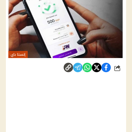
إنستا باي
شارك