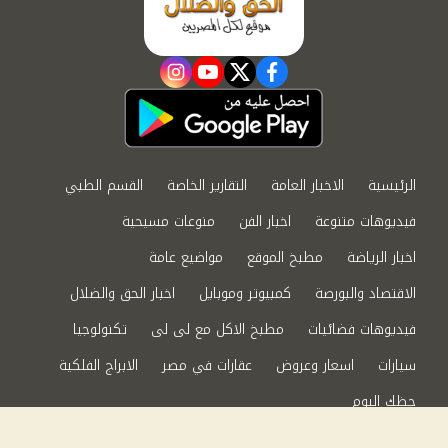
instagram
youtube
twitter
facebook
الرئيسية
الاخبار العامة
التقارير الخاصة
القسم الطبي
فيديوهات متنوعة
اخبار الفن
منوعات مسيحية
اخبار الرياضة
مطبخ الموقع
مواضيع عامة
الاقتصاد والبورصة
كمبيوتر وموبايل
اخبار الحق والضلال
فيديوهات فضائيات
مطبخ الاكل مع لى لى
تكنولوجيا
سيارات
اسعار وعروض
عقارات في مصر
الابراج الفلكية
حظك اليوم
من نحن
سياسة الخصوصية
اتصل بنا