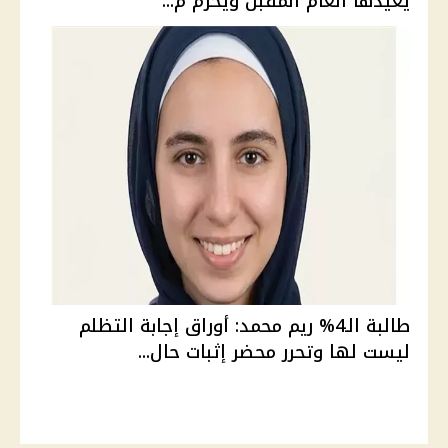
يعيدها العام المقبل ويحرم م...
طالبة الـ4% ريم محمد: أوراق إجابة التظلم
ليست لها وتحرر محضر إثبات حال...