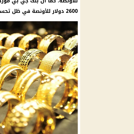
للأونصة. كما أن بنك جي بي مو
2600 دولار للأونصة في ظل تحسن الطلب على الذهب كملاذ آمن.