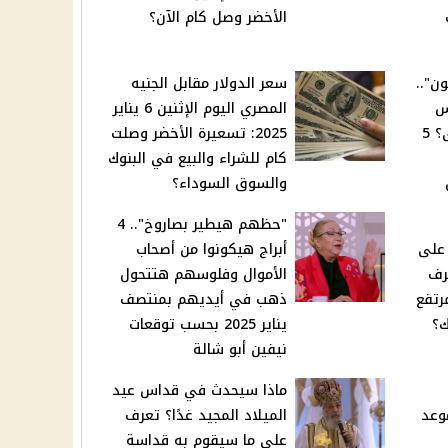
الأخضر وصل كام الآن؟
ن"..
سعر الدولار مقابل الجنيه
س
المصري اليوم الإثنين 6 يناير
بالغلط عن طريق إنستاباى؟ 5
2025: تسعيرة الأخضر وصلت
كام للشراء والبيع في البنوك
والسوق السوداء؟
"حظهم هيطير بصاروخ".. 4
 على
أبراج هيكونوا من أصحاب
رف
الأموال وفلوسهم هتتحول
رتفع
ذهب في أيديهم بمنتصف
؟
يناير 2025 بحسب توقعات
نيفين أبو شالة
ماذا سيحدث في قداس عيد
وعد
الميلاد المجيد غدًا؟ تعرف
على ما سيقوم به قداسة