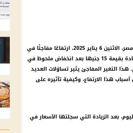
شهدت أسعار الذهب اليوم في مصر، الاثنين 6 يناير 2025، ارتفاعًا مفاجئًا في
منتصف التعاملات، حيث سجلت زيادة بقيمة 15 جنيها بعد انخفاض ملحوظ في
هذا التغير المفاجئ يثير تساؤلات العديد
سباب هذا الارتفاع، وكيفية تأثيره على
وم، بعد الزيادة التي سجلتها الأسعار في