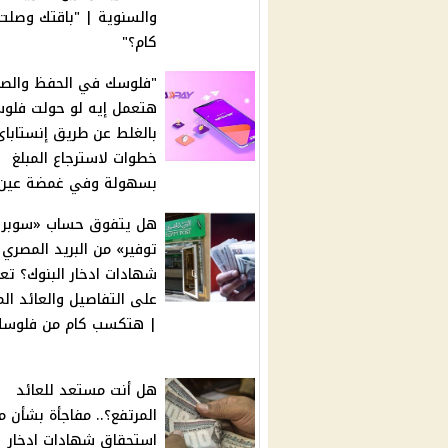
والسنوية | "باقتك وصلت
كام؟"
"فلوسك في الحفظ والصو
هتعمل إيه لو حولت فلو
خطوات لاسترجاع المبلغ
بسهولة وفي غمضة عين
هل يتفوق حساب «سوبر
توفير» من البريد المصري
شهادات ادخار البنوك؟ تع
على التفاصيل والعائد الم
| هتكسب كام من فلوسك
هل أنت مستعد للعائد
المرتفع؟.. مفاجأة بشأن م
استحقاق شهادات ادخار