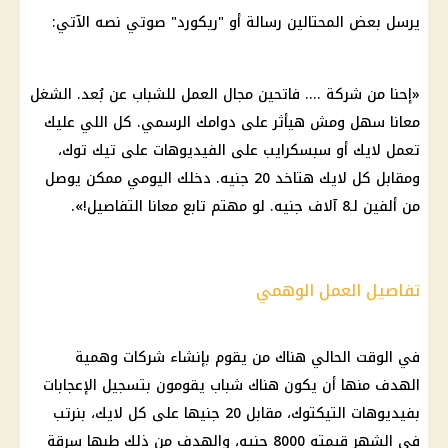
يرسل بعض المحتالين رسالة أو "ريكورد" صوتي نصه الآتي:
«إحنا من
شركة
.... فاتحين مجال العمل للشباب عن بُعد. الشغل
معانا سهل ومش هيأثر على دوامك الرسمي. كل اللي عليك
تعمل لايك أو سبسكرايب على الفيديوهات على تيك توك،
ومقابل كل لايك هتاخد 20 جنيه. دخلك اليومي ممكن يوصل
من ألفين لـ8 آلاف جنيه. لو مهتم تابع معانا التفاصيل!».
تفاصيل العمل الوهمي
في الوقت الحالي هناك من يقوم بإنشاء
شركات
وهمية
الهدف منها أن يكون هناك
شباب
يقومون بتسجيل الإعجابات
بفيديوهات التيكتوك، مقابل 20 جنيها على كل لايك، بنرتب
في الشهر قيمته 8000 جنيه، والهدف من ذلك طبها سرقة