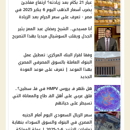
عيار 21 بكام بعد زيادته؟ ارتفاع مفاجئ
يضرب أسعار الذهب اليوم 6 يناير 2025 في
مصر - تعرف على سعر الجرام بعد الزيادة
أنا مسيحي.. الشيخ رمضان عبد المعز يثير
الجدل ويقلب السوشيال ميديا بهذا التصريح
وفقا لقرار البنك المركزي: تعطيل عمل
البنوك العاملة بالسوق المصرفي المصري
بهذا الموعد | تعرف على موعد العودة
الجديد
هل ظهر فـ يروس HMPV في فلـ سطين؟..
قلق عربي على أهل القـ طاع والمعاناة التي
تسيطر على حياتهم
سعر الريال السعودي اليوم أمام الجنيه
المصري في البنوك والسوق السوداء بنهاية
تعاملات الإثنين 6-1-2025 | عملة المملكة