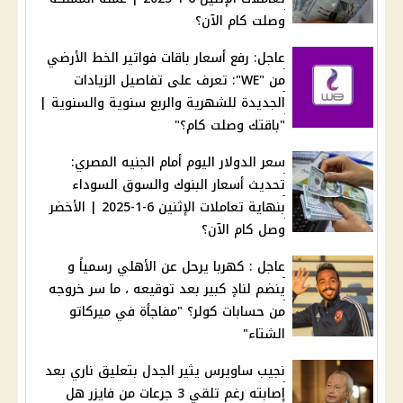
وصلت كام الآن؟
عاجل: رفع أسعار باقات فواتير الخط الأرضي
من "WE": تعرف على تفاصيل الزيادات
الجديدة للشهرية والربع سنوية والسنوية |
"باقتك وصلت كام؟"
سعر الدولار اليوم أمام الجنيه المصري:
تحديث أسعار البنوك والسوق السوداء
بنهاية تعاملات الإثنين 6-1-2025 | الأخضر
وصل كام الآن؟
عاجل : كهربا يرحل عن الأهلي رسمياً و
ينضم لنادٍ كبير بعد توقيعه ، ما سر خروجه
من حسابات كولر؟ "مفاجأة في ميركاتو
الشتاء"
نجيب ساويرس يثير الجدل بتعليق ناري بعد
إصابته رغم تلقي 3 جرعات من فايزر هل