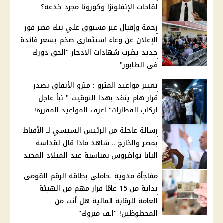
لقاحات الإنفلونزا وكورونا مجرد خدعة؟
زحمة وإقبال غير مسبوق علي بنك مصر فور
الإعلان عن وعاء استثماري ضخم بسعر فائدة
جديد يضرب شهادات الادخار "الحق دورك
في الطابور"
تغيير مواعيد المترو : مترو الأنفاق يصدر
قرار هام ينفذ بهذا التوقيت " نبأ عاجل
لركاب القطارات" اعرف المواعيد المقررة!
رسالة عاجلة من الرئيس السيسي لـ الأقباط
بمصر والخارج .. شاهد ماذا قال لقداسة
البابا تواضروس بمناسبة عيد الميلاد المجيد
مفاجأة مدوية لحاملي بطاقة الرقم القومي
بداية من 15 عامًا قرار مهم من الهيئة
العامة للرقابة المالية هل أنت من
المحظوظين! "الف مبروك"