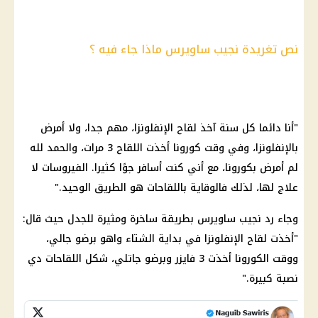
نص تغريدة نجيب ساويرس ماذا جاء فيه ؟
"أنا دائما كل سنة آخذ لقاح
الإنفلونزا
، مهم جدا، ولا أمرض
بالإنفلونزا، وفي وقت
كورونا
أخذت اللقاح 3 مرات، والحمد لله
لم أمرض بكورونا، مع أني كنت أسافر جوًا كثيرا. الفيروسات لا
علاج لها، لذلك فالوقاية باللقاحات هو الطريق الوحيد."
وجاء رد نجيب ساويرس بطريقة ساخرة ومثيرة للجدل حيث قال:
"أخذت لقاح
الإنفلونزا
في بداية الشتاء واهو برضو جالي،
ووقت
الكورونا
أخذت 3 فايزر وبرضو جاتلي، شكل اللقاحات دي
نصبة كبيرة."