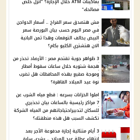
بماكينات ATM خلال الإجازة؟ "انزل خلص
مصالحك"
مش هتصدق سعر الفراخ .. أسعار الدواجن
في مصر اليوم حسب بيان البورصة سعر
البيض يخالف التوقعات وهذا ثمن البانية
الان هتشتري الكليو بكام؟
3 ظواهر جوية تقتحم مصر : الأرصاد تحذر من
هجمة شتويه خلال ساعات سقوط أمطار
وموجة صقيع بهذه المحافظات هل تضرب
نوة عيد الميلاد القاهرة؟
املوا الخزانات بسرعه : قطع مياه الشرب عن
7 مراكز رئيسية بالساعات بيان تحذيري
للسكان لتدبيراحتياجاتهم من المياه الشركة
تكشف السبب هل هذه منطقتك؟
3 أيام متتالية إجازة مدفوعة الأجر بعد
انتهاء عطلة عيد الميلاد .. بشري سارة