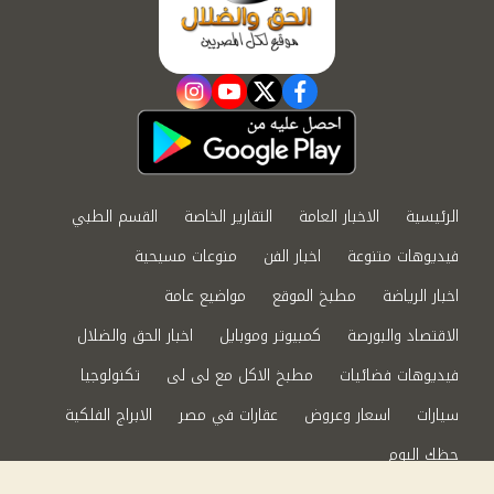
instagram
youtube
twitter
facebook
الرئيسية
الاخبار العامة
التقارير الخاصة
القسم الطبي
فيديوهات متنوعة
اخبار الفن
منوعات مسيحية
اخبار الرياضة
مطبخ الموقع
مواضيع عامة
الاقتصاد والبورصة
كمبيوتر وموبايل
اخبار الحق والضلال
فيديوهات فضائيات
مطبخ الاكل مع لى لى
تكنولوجيا
سيارات
اسعار وعروض
عقارات في مصر
الابراج الفلكية
حظك اليوم