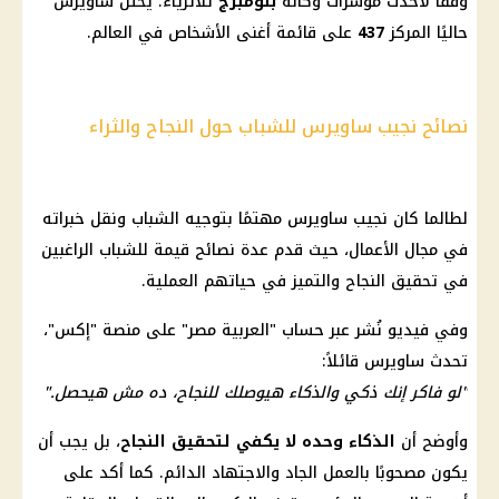
وفقًا لأحدث مؤشرات وكالة
بلومبرج
للأثرياء. يحتل ساويرس
حاليًا المركز
437
على قائمة أغنى الأشخاص في العالم.
نصائح نجيب ساويرس للشباب حول النجاح والثراء
لطالما كان نجيب ساويرس مهتمًا بتوجيه
الشباب
ونقل خبراته
في مجال الأعمال، حيث قدم عدة نصائح قيمة للشباب الراغبين
في تحقيق النجاح والتميز في حياتهم العملية.
وفي فيديو نُشر عبر
حساب
"العربية مصر" على منصة "إكس"،
تحدث ساويرس قائلاً:
"لو فاكر إنك ذكي والذكاء هيوصلك للنجاح، ده مش هيحصل."
وأوضح أن
الذكاء وحده لا يكفي لتحقيق النجاح
، بل يجب أن
يكون مصحوبًا بالعمل الجاد والاجتهاد الدائم. كما أكد على