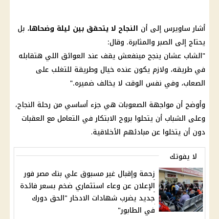
أشار ساويرس إلى أن
النجاح لا يتحقق بين ليلة وضحاها
، بل
يحتاج إلى الصبر والمثابرة. وقال:
"الشاب عشان ينجح مينفعش يقف عند العوائق اللي هتقابله
في طريقه، ولازم يكون عنده خيال وطريقة للتغلب على
الصعاب، وفي نفس الوقت لا يخالف ضميره."
وأوضح أن مواجهة الصعوبات هي جزء أساسي من رحلة النجاح،
وعلى
الشباب
أن يتحلوا بروح الابتكار في التعامل مع العقبات
دون أن يتخلوا عن مبادئهم الأخلاقية.
لا يفوتك
زحمة وإقبال غير مسبوق علي بنك مصر فور
الإعلان عن وعاء استثماري ضخم بسعر فائدة
جديد يضرب شهادات الادخار "الحق دورك
في الطابور"