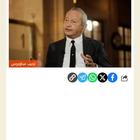
نجيب ساويرس
شارك