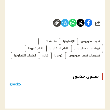
شارك
نجيب ساويرس
الإنفلونزا
منصة إكس
ثروة نجيب ساويرس
لقاح الأنفلونزا
لقاح كورونا
تصريحات نجيب ساويرس
كورونا
فايزر
لقاحات الانفلونزا
محتوى مدفوع