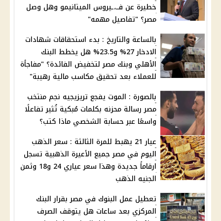
خطيرة عن فــ،ـيروس الميتانيمو وهل وصل
مصر؟ "تفاصيل مهمه"
بالساعة والتاريخ : بدء استحقاقات شهادات
الادخار 27% و23.5% هل يخطط البنك
الأهلي وبنك مصر لتخفيض الفائدة؟ "مفاجأة
للعملاء بعد تحقيق مكاسب مالية رهيبة"
بالصورة : الموت يفجع تريزيجيه نجم منتخب
مصر رسالة محزنه بكلمات مُبكية تُثير تفاعلًا
واسعًا عبر حسابة الشخصي ماذا كتب؟
عيار 21 يهبط للمرة الثالثة : سعر الذهب
اليوم في مصر جميع الأعيرة الذهبية تسجل
ارقاماً جديدة وهذا سعر عياري 24 و18 وثمن
الجنيه الذهب
تعطيل عمل البنوك في مصر بقرار البنك
المركزي بعد ساعات هل يتوقف الصرف