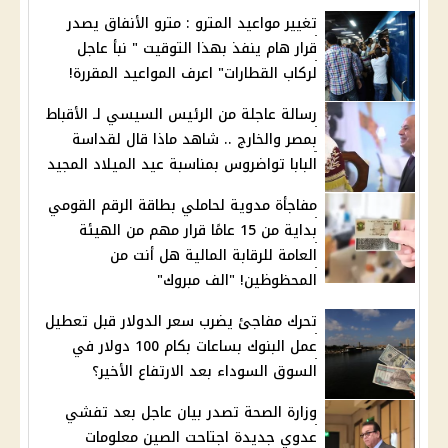
تغيير مواعيد المترو : مترو الأنفاق يصدر
قرار هام ينفذ بهذا التوقيت " نبأ عاجل
لركاب القطارات" اعرف المواعيد المقررة!
رسالة عاجلة من الرئيس السيسي لـ الأقباط
بمصر والخارج .. شاهد ماذا قال لقداسة
البابا تواضروس بمناسبة عيد الميلاد المجيد
مفاجأة مدوية لحاملي بطاقة الرقم القومي
بداية من 15 عامًا قرار مهم من الهيئة
العامة للرقابة المالية هل أنت من
المحظوظين! "الف مبروك"
تحرك مفاجئ يضرب سعر الدولار قبل تعطيل
عمل البنوك بساعات بكام 100 دولار في
السوق السوداء بعد الارتفاع الأخير؟
وزارة الصحة تصدر بيان عاجل بعد تفشي
عدوي جديدة اجتاحت الصين معلومات