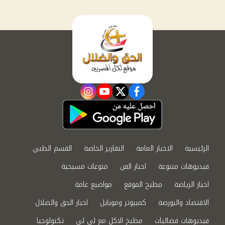
instagram
youtube
twitter
facebook
الرئيسية
الاخبار العامة
التقارير الخاصة
القسم الطبي
فيديوهات متنوعة
اخبار الفن
منوعات مسيحية
اخبار الرياضة
مطبخ الموقع
مواضيع عامة
الاقتصاد والبورصة
كمبيوتر وموبايل
اخبار الحق والضلال
فيديوهات فضائيات
مطبخ الاكل مع لى لى
تكنولوجيا