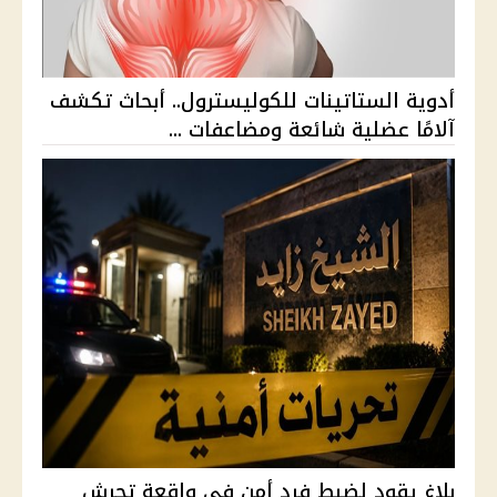
أدوية الستاتينات للكوليسترول.. أبحاث تكشف
آلامًا عضلية شائعة ومضاعفات ...
بلاغ يقود لضبط فرد أمن في واقعة تحرش