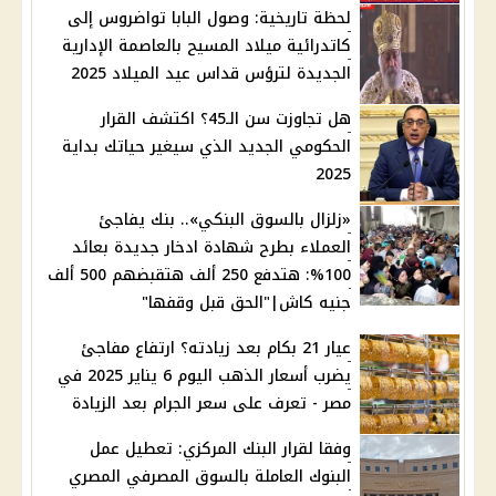
لحظة تاريخية: وصول البابا تواضروس إلى
كاتدرائية ميلاد المسيح بالعاصمة الإدارية
الجديدة لترؤس قداس عيد الميلاد 2025
هل تجاوزت سن الـ45؟ اكتشف القرار
الحكومي الجديد الذي سيغير حياتك بداية
2025
«زلزال بالسوق البنكي».. بنك يفاجئ
العملاء بطرح شهادة ادخار جديدة بعائد
100%: هتدفع 250 ألف هتقبضهم 500 ألف
جنيه كاش|"الحق قبل وقفها"
عيار 21 بكام بعد زيادته؟ ارتفاع مفاجئ
يضرب أسعار الذهب اليوم 6 يناير 2025 في
مصر - تعرف على سعر الجرام بعد الزيادة
وفقا لقرار البنك المركزي: تعطيل عمل
البنوك العاملة بالسوق المصرفي المصري