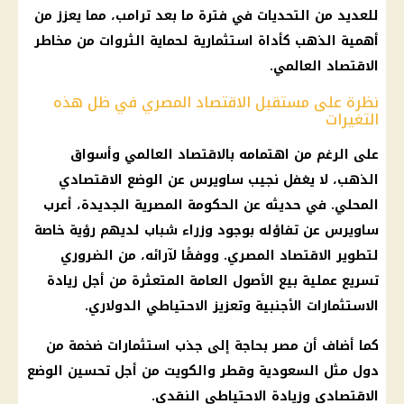
للعديد من التحديات في فترة ما بعد
ترامب
، مما يعزز من
أهمية
الذهب
كأداة استثمارية لحماية الثروات من مخاطر
الاقتصاد
العالمي.
نظرة على مستقبل الاقتصاد المصري في ظل هذه
التغيرات
على الرغم من اهتمامه بالاقتصاد العالمي وأسواق
الذهب
، لا يغفل
نجيب ساويرس
عن الوضع الاقتصادي
المحلي. في حديثه عن
الحكومة المصرية
الجديدة، أعرب
ساويرس عن تفاؤله بوجود
وزراء
شباب لديهم رؤية خاصة
لتطوير
الاقتصاد المصري
. ووفقًا لآرائه، من الضروري
تسريع عملية بيع الأصول العامة المتعثرة من أجل زيادة
الاستثمارات
الأجنبية وتعزيز الاحتياطي الدولاري.
كما أضاف أن مصر بحاجة إلى جذب
استثمارات
ضخمة من
دول مثل
السعودية
وقطر والكويت من أجل تحسين الوضع
الاقتصادي وزيادة الاحتياطي النقدي.