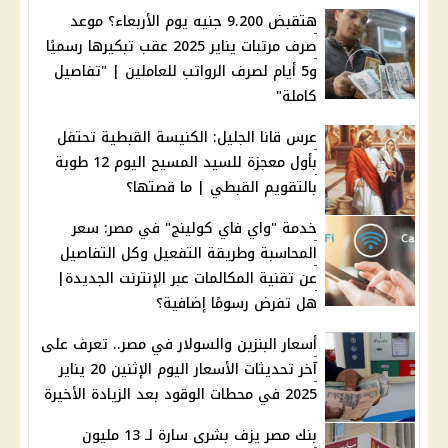
هتقبض 9.200 جنيه يوم الأربعاء؟ موعد
صرف مرتبات يناير 2025 عقب تبكيرها رسميًا
و5 أيام لصرف الرواتب للعاملين | "تفاصيل
كاملة"
عرس قانا الجليل: الكنيسة القبطية تحتفل
بأول معجزة للسيد المسيح اليوم 12 طوبة
بالتقويم القبطي | ما قصتها؟
خدمة "واي فاي كولينج" في مصر: سعر
المحاسبة وطريقة التفعيل وكل التفاصيل
عن تقنية المكالمات عبر الإنترنت الجديدة|
هل تفرض رسومًا إضافية؟
أسعار البنزين والسولار في مصر.. تعرف على
آخر تحديثات الأسعار اليوم الإثنين 20 يناير
2025 في محطات الوقود بعد الزيادة الأخيرة
بنك مصر يزف بشرى سارة لـ 13 مليون