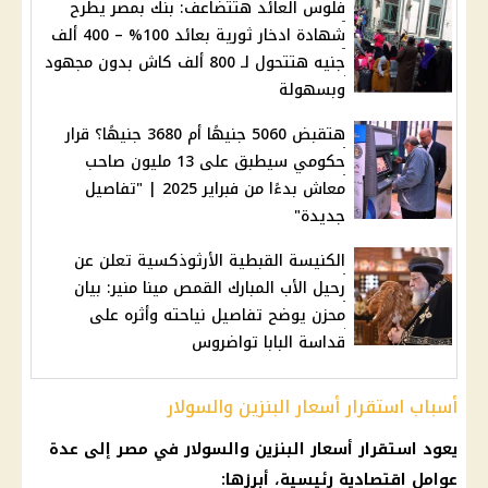
فلوس العائد هتتضاعف: بنك بمصر يطرح
شهادة ادخار ثورية بعائد 100% – 400 ألف
جنيه هتتحول لـ 800 ألف كاش بدون مجهود
وبسهولة
هتقبض 5060 جنيهًا أم 3680 جنيهًا؟ قرار
حكومي سيطبق على 13 مليون صاحب
معاش بدءًا من فبراير 2025 | "تفاصيل
جديدة"
الكنيسة القبطية الأرثوذكسية تعلن عن
رحيل الأب المبارك القمص مينا منير: بيان
محزن يوضح تفاصيل نياحته وأثره على
قداسة البابا تواضروس
أسباب استقرار أسعار البنزين والسولار
يعود استقرار أسعار البنزين والسولار في مصر إلى عدة
عوامل اقتصادية رئيسية، أبرزها: