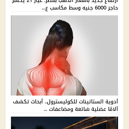
ارتفاع جديد بأسعار الذهب بمصر. عيار 21 يكسر
حاجز 6000 جنيه وسط مكاسب ع...
أدوية الستاتينات للكوليسترول.. أبحاث تكشف
آلامًا عضلية شائعة ومضاعفات ...