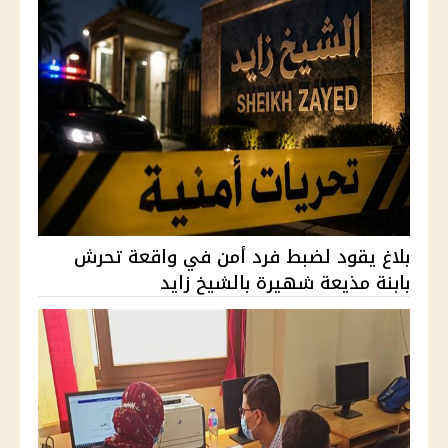
بلاغ يقود لضبط فرد أمن في واقعة تحرش
بابنة مذيعة شهيرة بالشيخ زايد