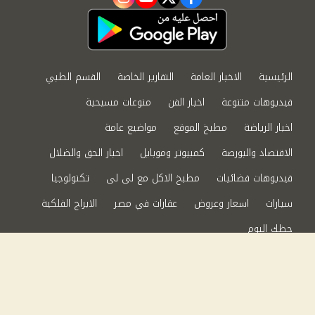
instagram
youtube
twitter
facebook
الرئيسية
الاخبار العامة
التقارير الخاصة
القسم الطبي
فيديوهات متنوعة
اخبار الفن
منوعات مسيحية
اخبار الرياضة
مطبخ الموقع
مواضيع عامة
الاقتصاد والبورصة
كمبيوتر وموبايل
اخبار الحق والضلال
فيديوهات فضائيات
مطبخ الاكل مع لى لى
تكنولوجيا
سيارات
اسعار وعروض
عقارات في مصر
الابراج الفلكية
حظك اليوم
من نحن
سياسة الخصوصية
اتصل بنا
©2024 الحق والضلال All Rights Reserved.
Powered by