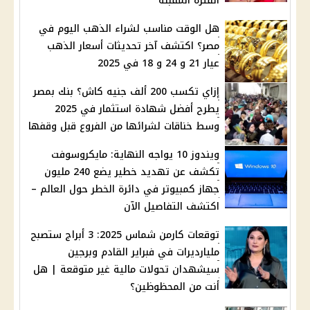
الفترة المقبلة
هل الوقت مناسب لشراء الذهب اليوم في
مصر؟ اكتشف آخر تحديثات أسعار الذهب
عيار 21 و 24 و 18 في 2025
إزاي تكسب 200 ألف جنيه كاش؟ بنك بمصر
يطرح أفضل شهادة استثمار في 2025
وسط خناقات لشرائها من الفروع قبل وقفها
ويندوز 10 يواجه النهاية: مايكروسوفت
تكشف عن تهديد خطير يضع 240 مليون
جهاز كمبيوتر في دائرة الخطر حول العالم –
اكتشف التفاصيل الآن
توقعات كارمن شماس 2025: 3 أبراج ستصبح
مليارديرات في فبراير القادم وبرجين
سيشهدان تحولات مالية غير متوقعة | هل
أنت من المحظوظين؟