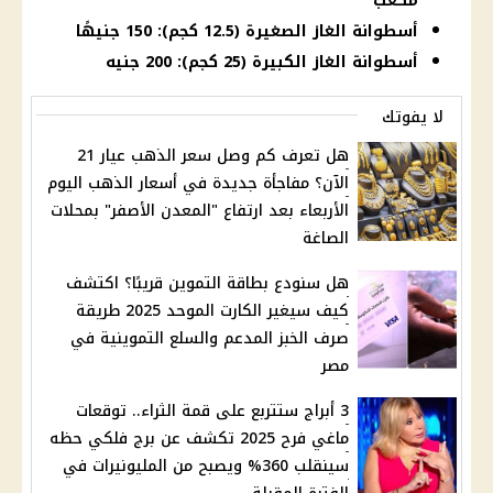
مكعب
أسطوانة الغاز الصغيرة (12.5 كجم): 150 جنيهًا
أسطوانة الغاز الكبيرة (25 كجم): 200 جنيه
لا يفوتك
هل تعرف كم وصل سعر الذهب عيار 21
الآن؟ مفاجأة جديدة في أسعار الذهب اليوم
الأربعاء بعد ارتفاع "المعدن الأصفر" بمحلات
الصاغة
هل سنودع بطاقة التموين قريبًا؟ اكتشف
كيف سيغير الكارت الموحد 2025 طريقة
صرف الخبز المدعم والسلع التموينية في
مصر
3 أبراج ستتربع على قمة الثراء.. توقعات
ماغي فرح 2025 تكشف عن برج فلكي حظه
سينقلب 360% ويصبح من المليونيرات في