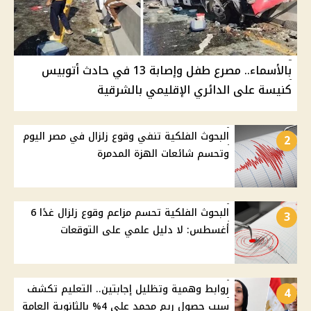
بالأسماء.. مصرع طفل وإصابة 13 في حادث أتوبيس
كنيسة على الدائري الإقليمي بالشرقية
البحوث الفلكية تنفي وقوع زلزال في مصر اليوم
2
وتحسم شائعات الهزة المدمرة
البحوث الفلكية تحسم مزاعم وقوع زلزال غدًا 6
3
أغسطس: لا دليل علمي على التوقعات
روابط وهمية وتظليل إجابتين.. التعليم تكشف
4
سبب حصول ريم محمد على 4% بالثانوية العامة