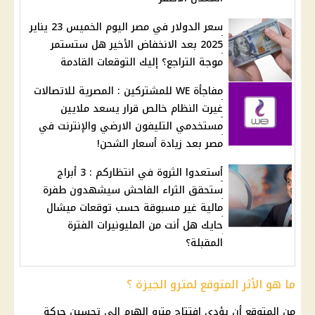
سعر الدولار في مصر اليوم الخميس 23 يناير
2025 بعد الانخفاض الأخير هل ستستمر
موجة التراجع؟ إليك التوقعات القادمة
مفاجأة WE للمشتركين : المصرية للاتصالات
غيرت النظام خالص قرار يسعد ملايين
مستخدمي التليفون الارضي والإنترنت في
مصر بعد زيادة أسعار الشحن!
أستعدوا الثروة في انتظاركم : 3 أبراج
ستحقق الثراء الفاحش سيشهدون طفرة
مالية غير مسبوقة حسب توقعات ميشال
حايك هل أنت من المليونيرات الفترة
المقبلة؟
ما هو الأثر المتوقع لمترو الجيزة ؟
من المتوقع أن يؤدي افتتاح مترو الهرم إلى تحسين حركة