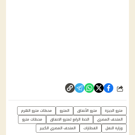
شارك
مترو الجيزة
مترو الأنفاق
المترو
محطات مترو الهرم
المتحف المصري
الخط الرابع لمترو الانفاق
محطات مترو
وزارة النقل
القطارات
المتحف المصري الكبير