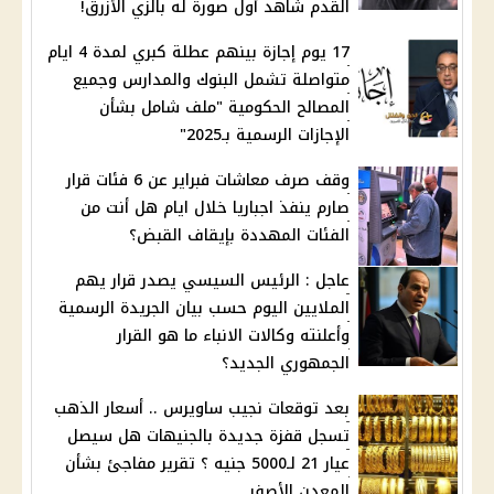
القدم شاهد أول صورة له بالزي الأزرق!
17 يوم إجازة بينهم عطلة كبري لمدة 4 ايام
متواصلة تشمل البنوك والمدارس وجميع
المصالح الحكومية "ملف شامل بشأن
الإجازات الرسمية بـ2025"
وقف صرف معاشات فبراير عن 6 فئات قرار
صارم ينفذ اجباريا خلال ايام هل أنت من
الفئات المهددة بإيقاف القبض؟
عاجل : الرئيس السيسي يصدر قرار يهم
الملايين اليوم حسب بيان الجريدة الرسمية
وأعلنته وكالات الانباء ما هو القرار
الجمهوري الجديد؟
بعد توقعات نجيب ساويرس .. أسعار الذهب
تسجل قفزة جديدة بالجنيهات هل سيصل
عيار 21 لـ5000 جنيه ؟ تقرير مفاجئ بشأن
المعدن الأصفر