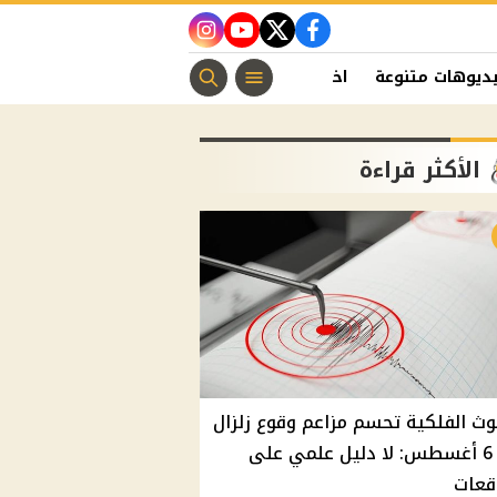
instagram
youtube
twitter
facebook
ديوهات متنوعة
اخبار الفن
منوعات مسيحية
اخبار الرياضة
الأكثر قراءة
وث الفلكية تحسم مزاعم وقوع زلزال
غدًا 6 أغسطس: لا دليل علمي على
قعات