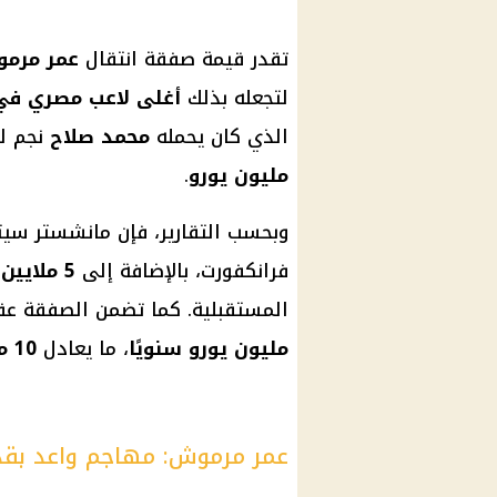
تقدر قيمة صفقة انتقال
عمر مرم
لتجعله بذلك
أغلى لاعب مصري في 
الذي كان يحمله
محمد صلاح
نجم لي
مليون يورو
.
وبحسب التقارير، فإن مانشستر سي
فرانكفورت، بالإضافة إلى
5 ملايين يورو
المستقبلية. كما تضمن الصفقة عقد
مليون يورو سنويًا
، ما يعادل
10 ملايين يورو صافية
عمر مرموش: مهاجم واعد بقد