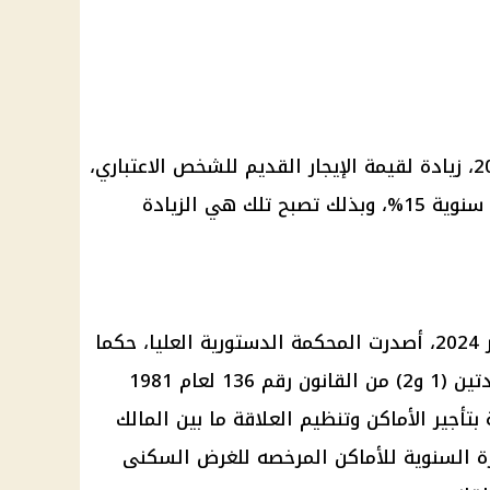
وقد وضع القانون رقم 10 لعام 2022، زيادة لقيمة الإيجار القديم للشخص الاعتباري،
بداية من شهر مارس 2025، بنسبة سنوية 15%، وبذلك تصبح تلك هي الزيادة
ومن الجدير بالذكر أنه في 9 نوفمبر 2024، أصدرت المحكمة الدستورية العليا، حكما
بعدم دستورية الفقرة الأولى بالمادتين (1 و2) من القانون رقم 136 لعام 1981
تأجير الأماكن وتنظيم العلاقة ما بين المالك
رة السنوية للأماكن المرخصه للغرض السكنى