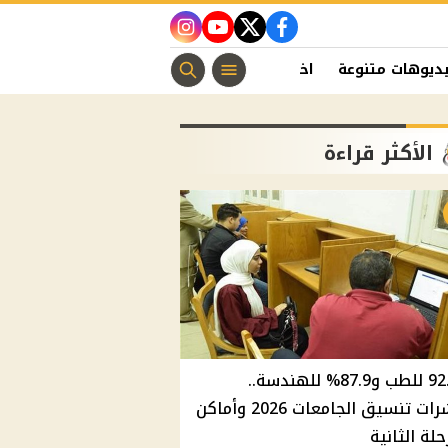
instagram
youtube
twitter
facebook
ديوهات متنوعة
اخبار الفن
منوعات مسيحية
اخبار الرياضة
الأكثر قراءة
92.8% للطب و87.9% للهندسة..
مؤشرات تنسيق الجامعات 2026 وأماكن
حلة الثانية