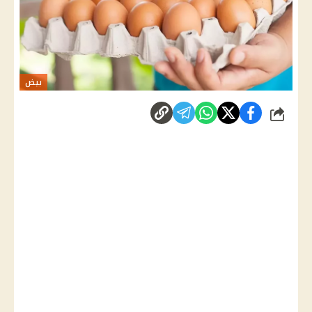
بيض
شارك