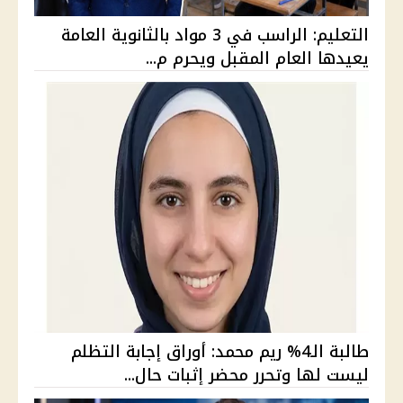
التعليم: الراسب في 3 مواد بالثانوية العامة
يعيدها العام المقبل ويحرم م...
طالبة الـ4% ريم محمد: أوراق إجابة التظلم
ليست لها وتحرر محضر إثبات حال...