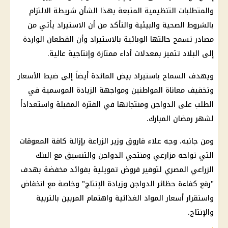
والمتطلبات التنظيمية المتبعة بهذا الشأن شريطة الالتزام
بالشروط الصحية والبيئية والتأكد من أن الاستيراد يأتي من
مصادر تسمح حالتها الوبائية بالاستيراد وأن القطعان الواردة
إلى البلاد تتميز بمعدلات أداء ممتازة وإنتاجية عالية.
ويهدف السماح باستيراد بيض المائدة أيضاً إلى ضبط الأسعار
وتخفيف معاناة المواطنين ومواجهة الزيادة الموسمية في
الطلب على الدواجن ومنتجاتها في الفترة المقبلة واستعداداً
لشهر رمضان المبارك.
ومن جانبه، وجه علاء فاروق وزير الزراعة بإزالة كافة المعوقات
التي تواجه مزارعي ومنتجي الدواجن والتنسيق مع البنك
الزراعي المصري لتوفير قروض تمويلية بفوائد مخفضة بهدف
"رفع كفاءة حظائر الدواجن وزيادة الإنتاج" وخاصة مع انخفاض
واستقرار أسعار المواد الغذائية واهتمام المربين بالتربية
والإنتاج.