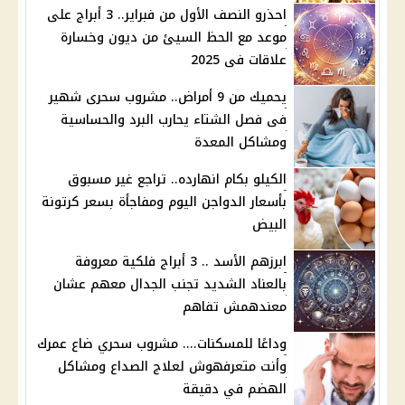
احذرو النصف الأول من فبراير.. 3 أبراج على
موعد مع الحظ السيئ من ديون وخسارة
علاقات فى 2025
يحميك من 9 أمراض.. مشروب سحرى شهير
فى فصل الشتاء يحارب البرد والحساسية
ومشاكل المعدة
الكيلو بكام انهارده.. تراجع غير مسبوق
بأسعار الدواجن اليوم ومفاجأة بسعر كرتونة
البيض
ابرزهم الأسد .. 3 أبراج فلكية معروفة
بالعناد الشديد تجنب الجدال معهم عشان
معندهمش تفاهم
وداعًا للمسكنات.... مشروب سحري ضاع عمرك
وأنت متعرفهوش لعلاج الصداع ومشاكل
الهضم في دقيقة