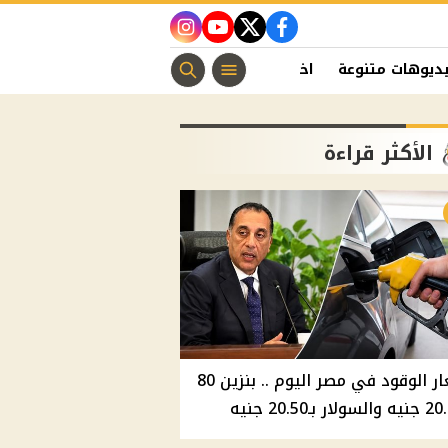
instagram
youtube
twitter
facebook
ديوهات متنوعة
اخبار الفن
منوعات مسيحية
اخبار الرياضة
الأكثر قراءة
أسعار الوقود في مصر اليوم .. بنزين 80