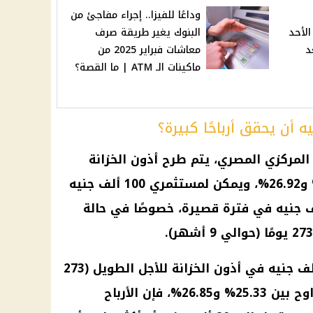
وداعًا للفيزا.. إجراء مفاجئ من
الأحد
البنوك يغير طريقة صرف
بعد
معاشات فبراير 2025 من
ماكينات الـ ATM | ما القصة؟
 المركزي المصري، يتم طرح أذون الخزانة
بأسعار فائدة تتراوح بين 25.25% و26.92%، ويمكن لمستثمري 100 ألف جنيه
ققوا أرباحًا تصل إلى 20 ألف جنيه في فترة قصيرة، خصوصًا في حالة
لنفترض أنك قررت استثمار 100 ألف جنيه في أذون الخزانة للأجل الطويل (273
يومًا)، إذا كانت نسبة الفائدة تتراوح بين 25.33% و26.85%، فإن الأرباح