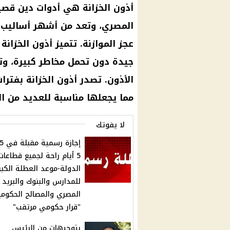
أذون الخزانة هي أدوات دين قصير
المصري، وتعد من أشهر أساليب 
عجز الموازنة. تتميز أذون الخزان
جيدة دون تحمل مخاطر كبيرة، وت
مما يجعلها مناسبة للعديد من ال
لا يفوتك
5 أيام راحة لجميع قطاعات
الدولة-موعد العطلة الكب
للمدارس والبنوك والبريد
المصري والمصالح الحكومي
"قرار حكومي مرتقب"
بتوجيهات من الرئيس