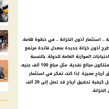
نة .. استثمار أذون الخزانة .. في خطوة هامة،
طرح أذون خزانة جديدة بمعدل فائدة مرتفع
ياجات الموازنة العامة للدولة. بالنسبة
للمستثمرين والمواطنين الذين يمتلكون مبالغ نقدية، مثل مبلغ 100 ألف جنيه،
أرباح مميزة. إذا كنت تفكر في استثمار
أموالك، فإليك جميع التفاصيل حول كيفية تحقيق أرباح قد تصل إلى 20 ألف
الخزانة.