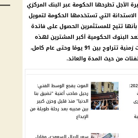
ة الأجل تطرحها الحكومة عبر البنك المركزي
الاستدانة التي تستخدمها الحكومة لتمويل
ة بأنها تتيح للمستثمرين الحصول على فائدة
عد البنوك الحكومية أكبر المشترين لهذه
الأذون. تصدر أذون الخزانة بفترات زمنية تتراوح بين 91 يومًا وحتى عام كامل،
فئات من حيث المدة والعائد.
إجازة رسمية مقبلة في 2025:
الموت يفجع الوسط الفني:
رحيل صاحب أغنية "تضيق بنا
رى
الدنيا" منذ قليل وحزن كبير
بين محبيه بعد رحلة طويلة من
ة
الإبداع
سعر الريال السعودي مقابل