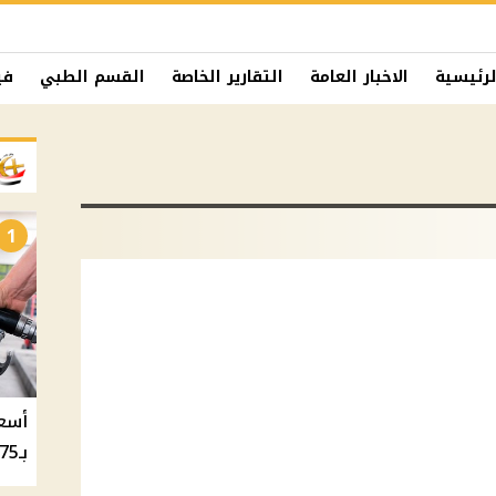
لرئيسية
الاخبار العامة
التقارير الخاصة
القسم الطبي
في
1
بـ20.75 جنيه والسولار بـ20.50 جنيه