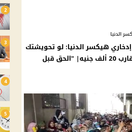
2
سر الدنيا
3
إدخاري هيكسر الدنيا: لو تحويشتك
100 ألف هتكسب أرباحًا تقارب 20 ألف جنيه| "الحق قبل
4
5