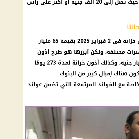
المحققة ستكون متميزة للغاية، حيث تصل إلى 20 ألف جنيه أو أكثر على رأس
ليًا
طرح البنك المركزي المصري أذون خزانة في 2 فبراير 2025 بقيمة 65 مليار
فترات مختلفة، ولكن أبرزها هو طرح أذون
خزانة لمدة 91 يومًا بقيمة 25 مليار جنيه، وكذلك أذون خزانة لمدة 273 يومًا
 أن يكون هناك إقبال كبير من البنوك
اصة مع الفوائد المرتفعة التي تضمن عوائد