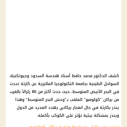
كشف الدكتور محمد حافظ أستاذ هندسة السدود وجيوتكنيك
السواحل الطينية بجامعة التكنولوجيا الماليزية عن كارثة تحدث
في البحر الأبيض المتوسط، حيث حدث أكثر من 80 زلزالاً بالقرب
من بركان "كولومبو" الملقب بـ"وحش البحر المتوسط" وهذا
ينذر بكارثة في حال انفجار بركاني يهدد العديد من الدول
وينذر بمشكلة بيئية تؤثر على الكوكب بأكمله.
تحذير من زلازل بحر إيجة وثورة بركان كولومبو