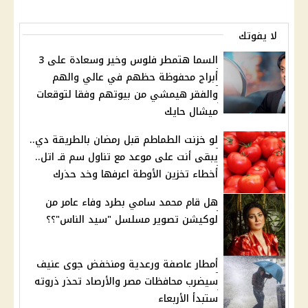
لا يفوتك
السما هتمطر فلوس وخير وسعادة على 3
أبراج محفوظة حظهم في عالي والهم
والفقر هيمشي من بيوتهم وفقا لتوقعات
ميشال حايك
لو خزنت الطماطم قبل رمضان بالطريقة دي..
يبقى أنت على موعد مع تناول سم قـ اتل..
أخطاء تخزين الأوطة اعرفها وخد حذرك
هل قام محمد سامي بطرد وفاء عامر من
لوكيشن تصوير مسلسل "سيد الناس"؟؟
أمطار عاصفة ورعدية ومنخفض جوى عنيف
سيضرب محافظات مصر والأرصاد تحذر ذروته
ستبدأ الأربعاء