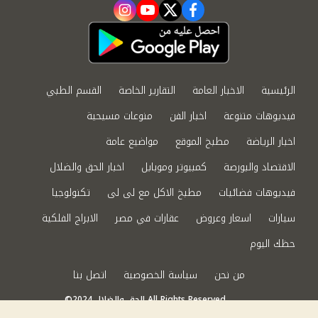
instagram
youtube
twitter
facebook
الرئيسية
الاخبار العامة
التقارير الخاصة
القسم الطبي
فيديوهات متنوعة
اخبار الفن
منوعات مسيحية
اخبار الرياضة
مطبخ الموقع
مواضيع عامة
الاقتصاد والبورصة
كمبيوتر وموبايل
اخبار الحق والضلال
فيديوهات فضائيات
مطبخ الاكل مع لى لى
تكنولوجيا
سيارات
اسعار وعروض
عقارات في مصر
الابراج الفلكية
حظك اليوم
من نحن
سياسة الخصوصية
اتصل بنا
©2024 الحق والضلال All Rights Reserved.