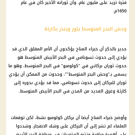
فترة تزيد على مليون عام، وأن ثورانه الأخير كان في عام
1650م.
وحش البحر المتوسط يثور وينذر بكارثة
جدير بالذكر أن خبراء المناخ يؤكدون أن الأمر المقلق الذي قد
يؤدي إلى حدوث تسونامي في البحر الأبيض المتوسط ​​هو
حدوث ثوران بركاني في "كولومبو" في البحر المتوسط، وهو ما
يسمى بـ"وحش البحر المتوسط""، وحدوث من الممكن أن يؤدي
ثوران للبركان إلى حدوث تسونامي، مما قد يؤدي بدوره إلى
كارثة وغرق العديد من المدن في البحر الأبيض المتوسط.
وأوضح خبراء المناخ أيضا أن بركان كولومبو نشط، لكن توقعات
العلماء لم تشر إلى أن البركان على وشك الانفجار، وشددوا
على أهمية مراقبة وتتبع المتغيرات في منطقة البحر الأبيض