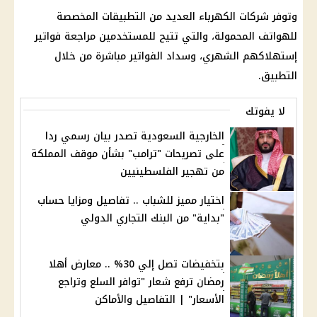
وتوفر شركات الكهرباء العديد من التطبيقات المخصصة
للهواتف المحمولة، والتي تتيح للمستخدمين مراجعة فواتير
إستهلاكهم الشهري، وسداد الفواتير مباشرة من خلال
التطبيق.
لا يفوتك
الخارجية السعودية تصدر بيان رسمي ردا
على تصريحات "ترامب" بشأن موقف المملكة
من تهجير الفلسطينيين
اختيار مميز للشباب .. تفاصيل ومزايا حساب
"بداية" من البنك التجاري الدولي
بتخفيضات تصل إلي 30% .. معارض أهلا
رمضان ترفع شعار "توافر السلع وتراجع
الأسعار" | التفاصيل والأماكن