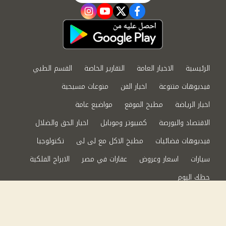
instagram
youtube
twitter
facebook
الرئيسية
الاخبار العامة
التقارير الخاصة
القسم الطبي
فيديوهات متنوعة
اخبار الفن
منوعات مسيحية
اخبار الرياضة
مطبخ الموقع
مواضيع عامة
الاقتصاد والبورصة
كمبيوتر وموبايل
اخبار الحق والضلال
فيديوهات فضائيات
مطبخ الاكل مع لى لى
تكنولوجيا
سيارات
اسعار وعروض
عقارات في مصر
الابراج الفلكية
حظك اليوم
من نحن
سياسة الخصوصية
اتصل بنا
©2024 الحق والضلال All Rights Reserved.